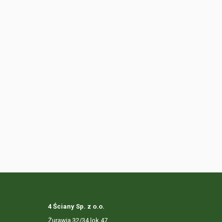
4 Ściany Sp. z o.o.
Żurawia 32/34 lok.47