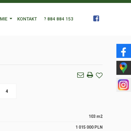
RMIE
KONTAKT
? 884 884 153
 Zespół
a
gn Languages
ularz
4
103 m2
1 015 000 PLN