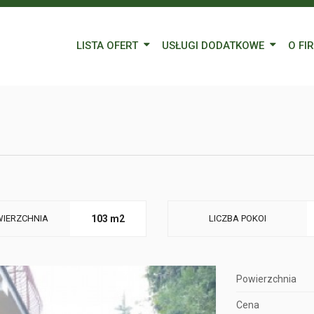
LISTA OFERT
USŁUGI DODATKOWE
O FI
Wynajem
Kredyty
Nasz
Sprzedaż
Wycena nieruchomości
Blog
Oferty specjalne
Ubezpieczenia
Prac
Remonty
Forei
Form
IERZCHNIA
103 m2
LICZBA POKOI
Powierzchnia
Cena