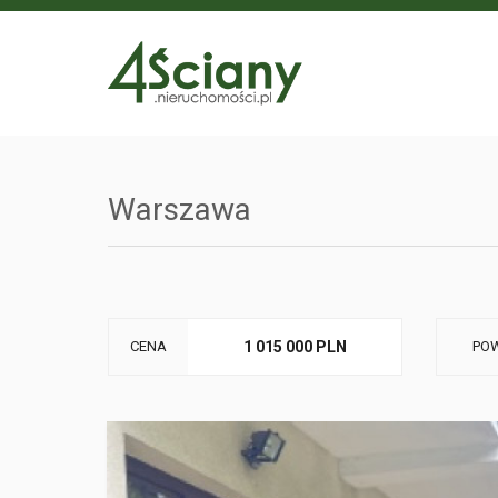
Warszawa
CENA
1 015 000 PLN
POW