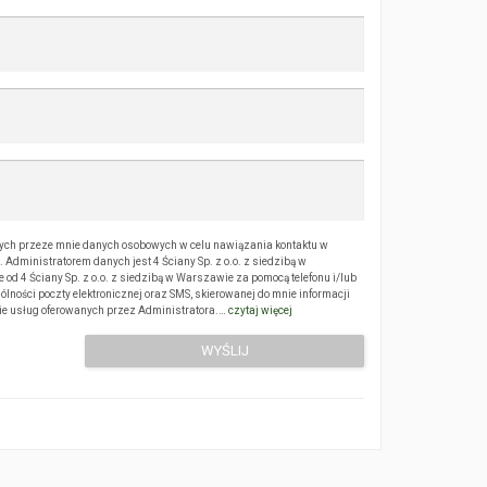
ch przeze mnie danych osobowych w celu nawiązania kontaktu w
Administratorem danych jest 4 Ściany Sp. z o.o. z siedzibą w
 4 Ściany Sp. z o.o. z siedzibą w Warszawie za pomocą telefonu i/lub
ólności poczty elektronicznej oraz SMS, skierowanej do mnie informacji
sie usług oferowanych przez Administratora.…
czytaj więcej