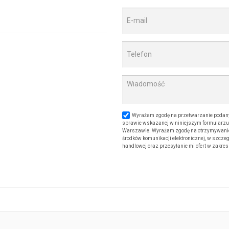
Wyrażam zgodę na przetwarzanie podany
sprawie wskazanej w niniejszym formularzu. 
Warszawie. Wyrażam zgodę na otrzymywanie od
środków komunikacji elektronicznej, w szczeg
handlowej oraz przesyłanie mi ofert w zakre