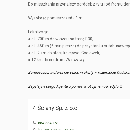
Do mieszkania przynależy ogródek z tyłu i od frontu dom
Wysokość pomieszczeń - 3 m.
Lokalizacja:
● ok. 700 m do wjazdu na trasę E30,
● ok. 450 m (6 min pieszo) do przystanku autobusoweg
● ok. 2 km do stacji kolejowej Gocławek,
● 12 km do centrum Warszawy.
Zamieszczona oferta nie stanowi oferty w rozumieniu Kodeks
Zapytaj naszego Agenta o pomoc w otrzymaniu kredytu !!!
4 Ściany Sp. z o.o.
884-884-153
biuro@4sciany.waw.pl