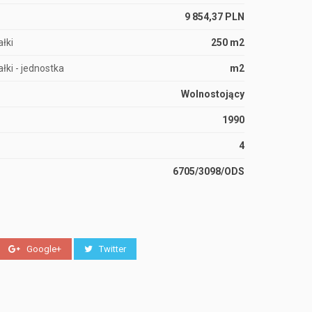
9 854,37 PLN
łki
250 m2
łki - jednostka
m2
Wolnostojący
1990
4
6705/3098/ODS
Google+
Twitter