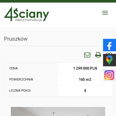
Toggle
navigat
Pruszków
CENA
1 299 000 PLN
POWIERZCHNIA
165 m2
LICZBA POKOI
4