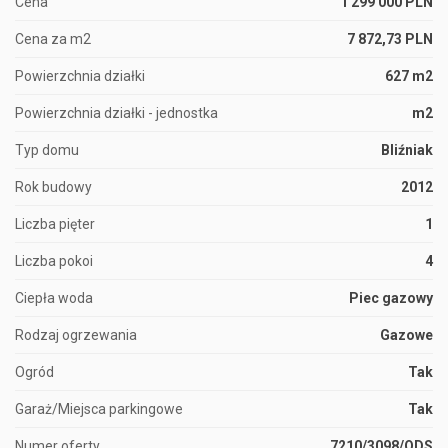
Cena
1 299 000 PLN
Cena za m2
7 872,73 PLN
Powierzchnia działki
627 m2
Powierzchnia działki - jednostka
m2
Typ domu
Bliźniak
Rok budowy
2012
Liczba pięter
1
Liczba pokoi
4
Ciepła woda
Piec gazowy
Rodzaj ogrzewania
Gazowe
Ogród
Tak
Garaż/Miejsca parkingowe
Tak
Numer oferty
7210/3098/ODS