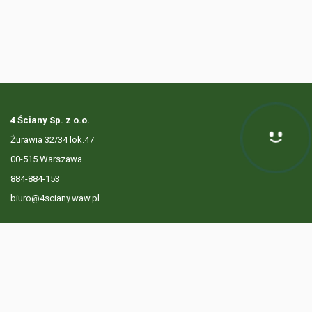
4 Ściany Sp. z o.o.
Żurawia 32/34 lok.47
Hej! Chętnie Ci pomogę
00-515 Warszawa
884-884-153
biuro@4sciany.waw.pl
LISTA OFERT
USŁUGI DODATKOWE