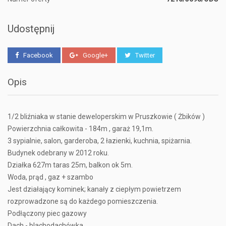
Udostępnij
Facebook
Google+
Twitter
Opis
1/2 bliźniaka w stanie deweloperskim w Pruszkowie ( Żbików )
Powierzchnia całkowita - 184m , garaż 19,1m.
3 sypialnie, salon, garderoba, 2 łazienki, kuchnia, spiżarnia.
Budynek odebrany w 2012 roku.
Działka 627m taras 25m, balkon ok 5m.
Woda, prąd , gaz + szambo
Jest działający kominek; kanały z ciepłym powietrzem
rozprowadzone są do każdego pomieszczenia.
Podłączony piec gazowy
Dach - blachodachówka