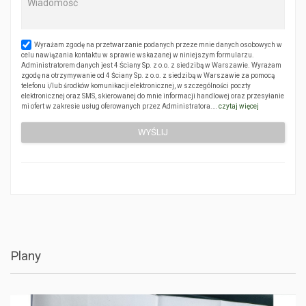
Wyrażam zgodę na przetwarzanie podanych przeze mnie danych osobowych w
celu nawiązania kontaktu w sprawie wskazanej w niniejszym formularzu.
Administratorem danych jest 4 Ściany Sp. z o.o. z siedzibą w Warszawie. Wyrażam
zgodę na otrzymywanie od 4 Ściany Sp. z o.o. z siedzibą w Warszawie za pomocą
telefonu i/lub środków komunikacji elektronicznej, w szczególności poczty
elektronicznej oraz SMS, skierowanej do mnie informacji handlowej oraz przesyłanie
mi ofert w zakresie usług oferowanych przez Administratora.…
czytaj więcej
Plany