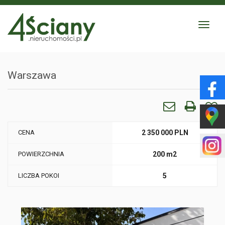
Toggle
navigat
Warszawa
CENA
2 350 000 PLN
POWIERZCHNIA
200 m2
LICZBA POKOI
5