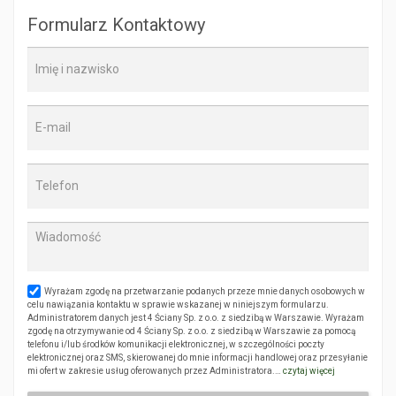
Formularz Kontaktowy
Wyrażam zgodę na przetwarzanie podanych przeze mnie danych osobowych w
celu nawiązania kontaktu w sprawie wskazanej w niniejszym formularzu.
Administratorem danych jest 4 Ściany Sp. z o.o. z siedzibą w Warszawie. Wyrażam
zgodę na otrzymywanie od 4 Ściany Sp. z o.o. z siedzibą w Warszawie za pomocą
telefonu i/lub środków komunikacji elektronicznej, w szczególności poczty
elektronicznej oraz SMS, skierowanej do mnie informacji handlowej oraz przesyłanie
mi ofert w zakresie usług oferowanych przez Administratora.…
czytaj więcej