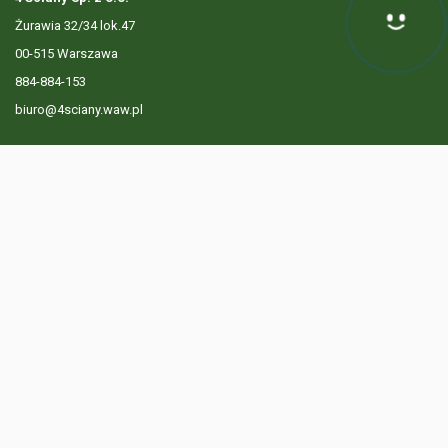
Żurawia 32/34 lok.47
Hej! Chętnie Ci pomogę
00-515 Warszawa
884-884-153
biuro@4sciany.waw.pl
LISTA OFERT
USŁUGI DODATKOWE
O FIRMIE
KONTAKT
? 884 884 153