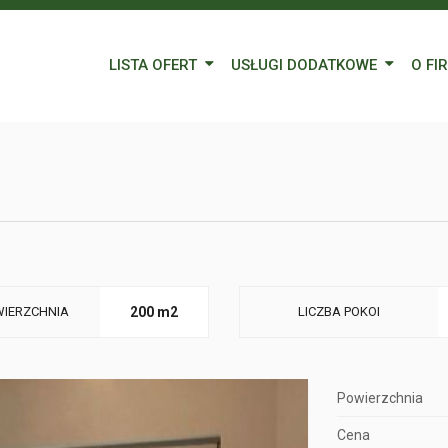
LISTA OFERT
USŁUGI DODATKOWE
O FI
Wynajem
Kredyty
Nasz
Sprzedaż
Wycena nieruchomości
Blog
Oferty specjalne
Ubezpieczenia
Prac
Remonty
Forei
Form
IERZCHNIA
200 m2
LICZBA POKOI
Powierzchnia
Cena