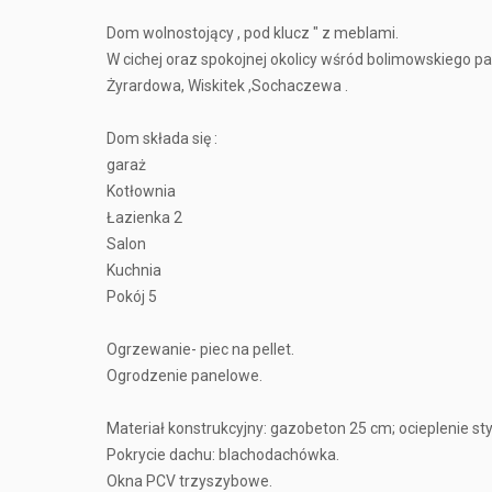
Dom wolnostojący , pod klucz " z meblami.
W cichej oraz spokojnej okolicy wśród bolimowskiego
Żyrardowa, Wiskitek ,Sochaczewa .
Dom składa się :
garaż
Kotłownia
Łazienka 2
Salon
Kuchnia
Pokój 5
Ogrzewanie- piec na pellet.
Ogrodzenie panelowe.
Materiał konstrukcyjny: gazobeton 25 cm; ocieplenie s
Pokrycie dachu: blachodachówka.
Okna PCV trzyszybowe.