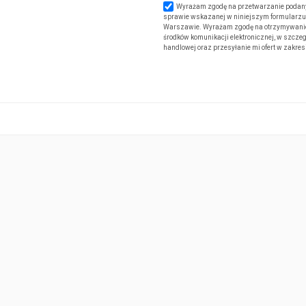
Wyrażam zgodę na przetwarzanie podany
sprawie wskazanej w niniejszym formularzu. 
Warszawie. Wyrażam zgodę na otrzymywanie od
środków komunikacji elektronicznej, w szczeg
handlowej oraz przesyłanie mi ofert w zakre