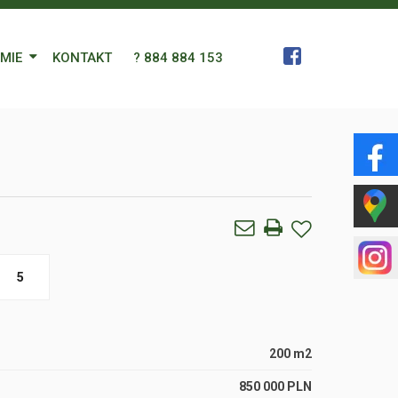
RMIE
KONTAKT
? 884 884 153
 Zespół
a
gn Languages
ularz
5
200 m2
850 000 PLN