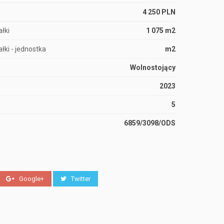
4 250 PLN
łki
1 075 m2
łki - jednostka
m2
Wolnostojący
2023
5
6859/3098/ODS
Google+
Twitter