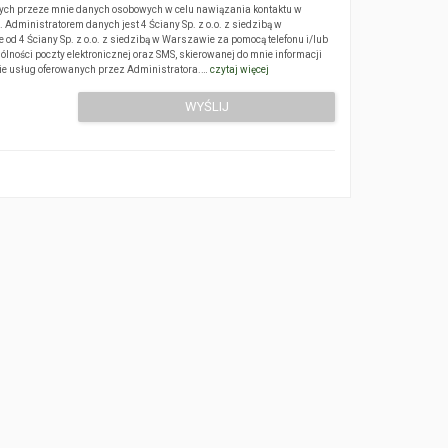
ch przeze mnie danych osobowych w celu nawiązania kontaktu w
Administratorem danych jest 4 Ściany Sp. z o.o. z siedzibą w
 4 Ściany Sp. z o.o. z siedzibą w Warszawie za pomocą telefonu i/lub
ólności poczty elektronicznej oraz SMS, skierowanej do mnie informacji
sie usług oferowanych przez Administratora.…
czytaj więcej