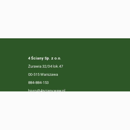
4 Ściany Sp. z o.o.
Żurawia 32/34 lok.47
00-515 Warszawa
884-884-153
biuro@4sciany.waw.pl
LISTA OFERT
USŁUGI DODATKOWE
O FIRMIE
KO