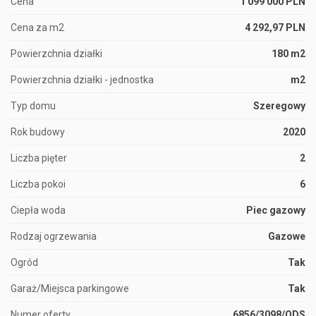
Cena
1 099 000 PLN
Cena za m2
4 292,97 PLN
Powierzchnia działki
180 m2
Powierzchnia działki - jednostka
m2
Typ domu
Szeregowy
Rok budowy
2020
Liczba pięter
2
Liczba pokoi
6
Ciepła woda
Piec gazowy
Rodzaj ogrzewania
Gazowe
Ogród
Tak
Garaż/Miejsca parkingowe
Tak
Numer oferty
6856/3098/ODS