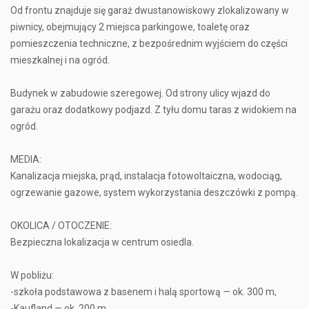
Od frontu znajduje się garaż dwustanowiskowy zlokalizowany w
piwnicy, obejmujący 2 miejsca parkingowe, toaletę oraz
pomieszczenia techniczne, z bezpośrednim wyjściem do części
mieszkalnej i na ogród.
Budynek w zabudowie szeregowej. Od strony ulicy wjazd do
garażu oraz dodatkowy podjazd. Z tyłu domu taras z widokiem na
ogród.
MEDIA:
Kanalizacja miejska, prąd, instalacja fotowoltaiczna, wodociąg,
ogrzewanie gazowe, system wykorzystania deszczówki z pompą.
OKOLICA / OTOCZENIE:
Bezpieczna lokalizacja w centrum osiedla.
W pobliżu:
-szkoła podstawowa z basenem i halą sportową — ok. 300 m,
-Kaufland — ok. 200 m,