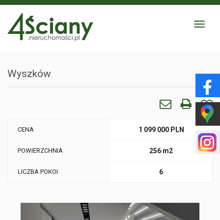
Toggle
navigat
Wyszków
CENA
1 099 000 PLN
POWIERZCHNIA
256 m2
LICZBA POKOI
6