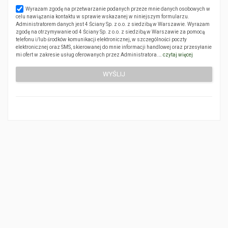
Wyrażam zgodę na przetwarzanie podanych przeze mnie danych osobowych w
celu nawiązania kontaktu w sprawie wskazanej w niniejszym formularzu.
Administratorem danych jest 4 Ściany Sp. z o.o. z siedzibą w Warszawie. Wyrażam
zgodę na otrzymywanie od 4 Ściany Sp. z o.o. z siedzibą w Warszawie za pomocą
telefonu i/lub środków komunikacji elektronicznej, w szczególności poczty
elektronicznej oraz SMS, skierowanej do mnie informacji handlowej oraz przesyłanie
mi ofert w zakresie usług oferowanych przez Administratora.…
czytaj więcej