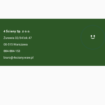
4 Ściany Sp. z o.o.
Żurawia 32/34 lok.47
Hej! Chętnie Ci pomogę
00-515 Warszawa
884-884-153
biuro@4sciany.waw.pl
LISTA OFERT
USŁUGI DODATKOWE
O FIRMIE