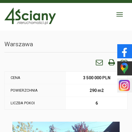
Toggle
navigat
Warszawa
CENA
3 500 000 PLN
POWIERZCHNIA
290 m2
LICZBA POKOI
6