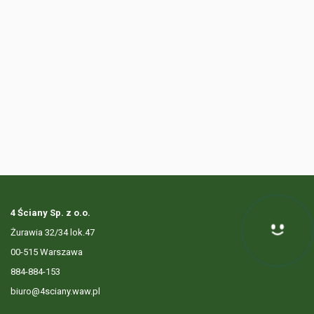
4 Ściany Sp. z o.o.
Żurawia 32/34 lok.47
Hej! Chętnie Ci pomogę
00-515 Warszawa
884-884-153
biuro@4sciany.waw.pl