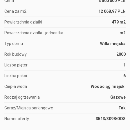
Cena
3 500 000 PLN
Cena za m2
12 068,97 PLN
Powierzchnia działki
479 m2
Powierzchnia działki - jednostka
m2
Typ domu
Willa miejska
Rok budowy
2000
Liczba pięter
1
Liczba pokoi
6
Ciepła woda
Wodociąg miejski
Rodzaj ogrzewania
Gazowe
Garaż/Miejsca parkingowe
Tak
Numer oferty
3513/3098/ODS