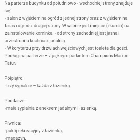
Na parterze budynku od południowo - wschodniej strony znajduje
się:
- salon z wyjściem na ogród z jednej strony oraz z wyjściem na
taras i ogród z drugiej strony. W salonie jest miejsce (i komin) na
zainstalowanie kominka. - od strony zachodniej jest jasna i
przestronna kuchnia z jadalnią.
- W korytarzu przy drzwiach wejściowych jest toaleta dla gości.
Podłogi na parterze – z pięknym parkietem Champions Marron
Tatur.
Półpiętro:
-trzy sypialnie – każda z łazienką.
Poddasze:
-mała sypialnia z aneksem jadalnym i łazienką.
Piwnica:
-pokój rekreacyjny z łazienką,
-magazyn,