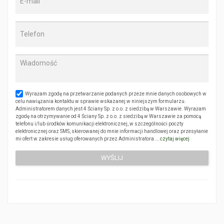
Wyrażam zgodę na przetwarzanie podanych przeze mnie danych osobowych w
celu nawiązania kontaktu w sprawie wskazanej w niniejszym formularzu.
Administratorem danych jest 4 Ściany Sp. z o.o. z siedzibą w Warszawie. Wyrażam
zgodę na otrzymywanie od 4 Ściany Sp. z o.o. z siedzibą w Warszawie za pomocą
telefonu i/lub środków komunikacji elektronicznej, w szczególności poczty
elektronicznej oraz SMS, skierowanej do mnie informacji handlowej oraz przesyłanie
mi ofert w zakresie usług oferowanych przez Administratora.…
czytaj więcej