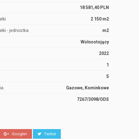
18 581,40 PLN
łki
2 150 m2
łki - jednostka
m2
Wolnostojący
2022
1
5
ia
Gazowe, Kominkowe
7267/3098/ODS
Google+
Twitter