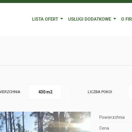
LISTA OFERT
USŁUGI DODATKOWE
O FI
Wynajem
Kredyty
Nasz
Sprzedaż
Wycena nieruchomości
Blog
Oferty specjalne
Ubezpieczenia
Prac
Remonty
Forei
Form
IERZCHNIA
430 m2
LICZBA POKOI
Powierzchnia
Cena