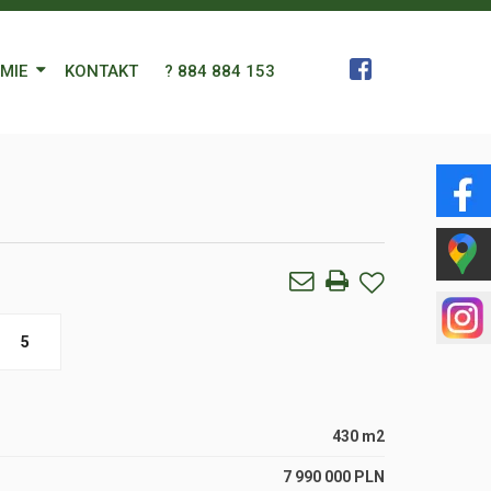
RMIE
KONTAKT
? 884 884 153
 Zespół
a
gn Languages
ularz
5
430 m2
7 990 000 PLN