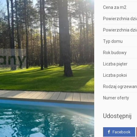
Cena za m2
Powierzchnia dzia
Powierzchnia dzia
Typ domu
Rok budowy
Liczba pięter
Liczba pokoi
Rodzaj ogrzewan
Numer oferty
Udostępnij
Facebook