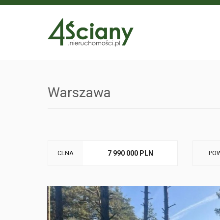
Warszawa
CENA
7 990 000 PLN
POW