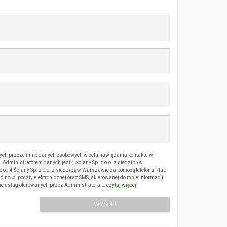
ch przeze mnie danych osobowych w celu nawiązania kontaktu w
Administratorem danych jest 4 Ściany Sp. z o.o. z siedzibą w
 4 Ściany Sp. z o.o. z siedzibą w Warszawie za pomocą telefonu i/lub
ólności poczty elektronicznej oraz SMS, skierowanej do mnie informacji
sie usług oferowanych przez Administratora.…
czytaj więcej