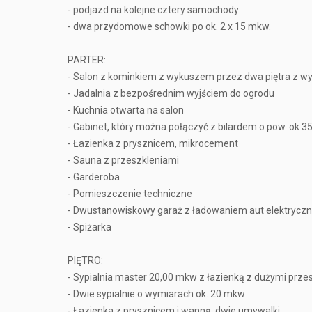
- podjazd na kolejne cztery samochody
- dwa przydomowe schowki po ok. 2 x 15 mkw.
PARTER:
- Salon z kominkiem z wykuszem przez dwa piętra z wy
- Jadalnia z bezpośrednim wyjściem do ogrodu
- Kuchnia otwarta na salon
- Gabinet, który można połączyć z bilardem o pow. ok 
- Łazienka z prysznicem, mikrocement
- Sauna z przeszkleniami
- Garderoba
- Pomieszczenie techniczne
- Dwustanowiskowy garaż z ładowaniem aut elektrycz
- Spiżarka
PIĘTRO:
- Sypialnia master 20,00 mkw z łazienką z dużymi prze
- Dwie sypialnie o wymiarach ok. 20 mkw
- Łazienka z prysznicem i wanną, dwie umywalki