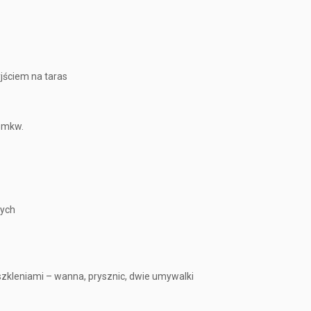
jściem na taras
35mkw.
nych
szkleniami – wanna, prysznic, dwie umywalki