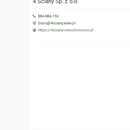
4 Ściany Sp. z o.o.
884-884-153
biuro@4sciany.waw.pl
https://4sciany-nieruchomosci.pl