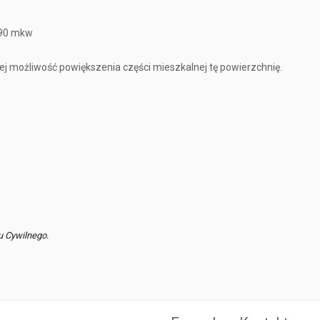
. 90 mkw
iej możliwość powiększenia części mieszkalnej tę powierzchnię.
u Cywilnego.