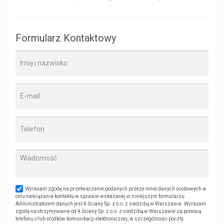
Formularz Kontaktowy
Wyrażam zgodę na przetwarzanie podanych przeze mnie danych osobowych w
celu nawiązania kontaktu w sprawie wskazanej w niniejszym formularzu.
Administratorem danych jest 4 Ściany Sp. z o.o. z siedzibą w Warszawie. Wyrażam
zgodę na otrzymywanie od 4 Ściany Sp. z o.o. z siedzibą w Warszawie za pomocą
telefonu i/lub środków komunikacji elektronicznej, w szczególności poczty