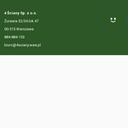
4 Ściany Sp. z o.o.
Żurawia 32/34 lok.47
00-515 Warszawa
884-884-153
biuro@4sciany.waw.pl
LISTA OFERT
USŁUGI DODATKOWE
O FIRMIE
KONTAKT
? 884 884 153