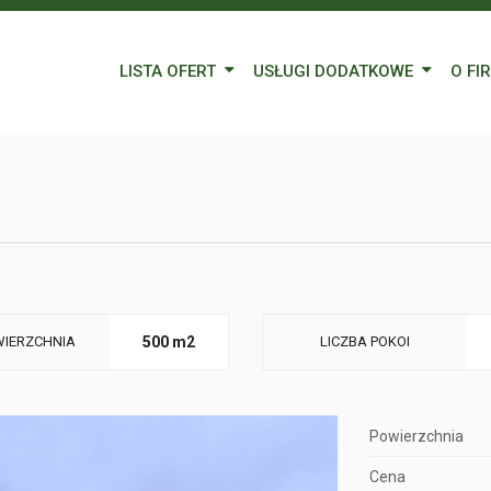
LISTA OFERT
USŁUGI DODATKOWE
O FI
Wynajem
Kredyty
Nasz
Sprzedaż
Wycena nieruchomości
Blog
Oferty specjalne
Ubezpieczenia
Prac
Remonty
Forei
Form
IERZCHNIA
500 m2
LICZBA POKOI
Powierzchnia
Cena