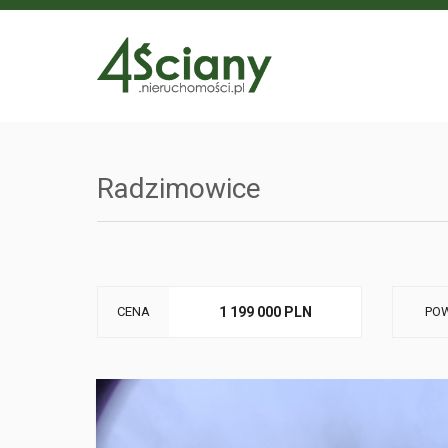
Radzimowice
CENA
1 199 000 PLN
POW