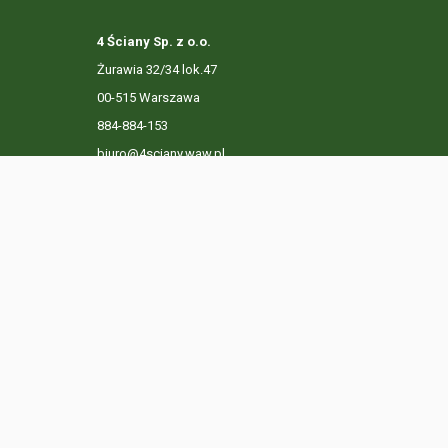
4 Ściany Sp. z o.o.
Żurawia 32/34 lok.47
00-515 Warszawa
884-884-153
biuro@4sciany.waw.pl
LISTA OFERT
USŁUGI DODATKOWE
O FIRMIE
KO
Ta strona używa plików cookies. Kontynuując przeglądanie n
Prywatności.
Dowiedz się więcej
Klikając "Akceptuję" zgadasz się na wykorzystywanie przez 