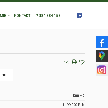
RMIE
KONTAKT
? 884 884 153
 Zespół
a
gn Languages
ularz
10
500 m2
1 199 000 PLN