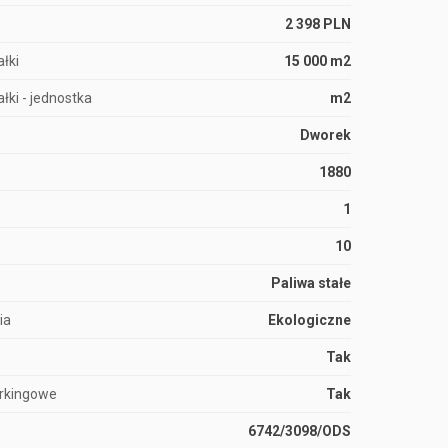
2 398 PLN
łki
15 000 m2
łki - jednostka
m2
Dworek
1880
1
10
Paliwa stałe
ia
Ekologiczne
Tak
arkingowe
Tak
6742/3098/ODS