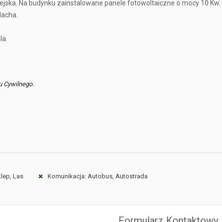
iejska. Na budynku zainstalowane panele fotowoltaiczne o mocy 10 Kw.
lacha.
la.
u Cywilnego.
klep, Las
Komunikacja: Autobus, Autostrada
Formularz Kontaktowy