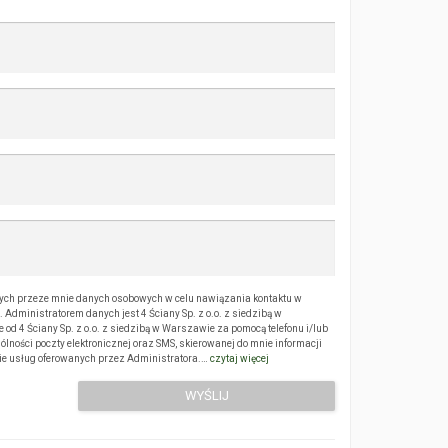
ch przeze mnie danych osobowych w celu nawiązania kontaktu w
Administratorem danych jest 4 Ściany Sp. z o.o. z siedzibą w
 4 Ściany Sp. z o.o. z siedzibą w Warszawie za pomocą telefonu i/lub
ólności poczty elektronicznej oraz SMS, skierowanej do mnie informacji
sie usług oferowanych przez Administratora.…
czytaj więcej