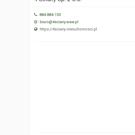
884-884-153
biuro@4sciany.waw.pl
https://4sciany-nieruchomosci.pl