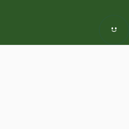
Hej! Chętnie Ci pomogę
awa zastrzeżone | Program dla biur nieruchomości -
ASARI CRM
odnie z aktualnymi ustawieniami przeglądarki i Polityką