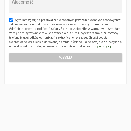
Wyrażam zgodę na przetwarzanie podanych przeze mnie danych osobowych w
celu nawiązania kontaktu w sprawie wskazanej w niniejszym formularzu.
Administratorem danych jest 4 Ściany Sp. z o.o. z siedzibą w Warszawie. Wyrażam
zgodę na otrzymywanie od 4 Ściany Sp. z o.o. z siedzibą w Warszawie za pomocą
telefonu i/lub środków komunikacji elektronicznej, w szczególności poczty
elektronicznej oraz SMS, skierowanej do mnie informacji handlowej oraz przesyłanie
mi ofert w zakresie usług oferowanych przez Administratora.…
czytaj więcej