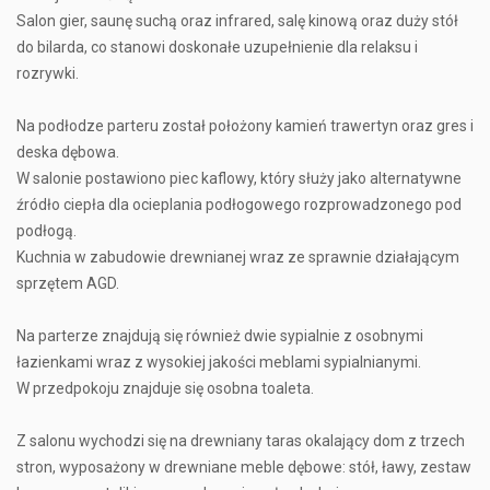
Salon gier, saunę suchą oraz infrared, salę kinową oraz duży stół
do bilarda, co stanowi doskonałe uzupełnienie dla relaksu i
rozrywki.
Na podłodze parteru został położony kamień trawertyn oraz gres i
deska dębowa.
W salonie postawiono piec kaflowy, który służy jako alternatywne
źródło ciepła dla ocieplania podłogowego rozprowadzonego pod
podłogą.
Kuchnia w zabudowie drewnianej wraz ze sprawnie działającym
sprzętem AGD.
Na parterze znajdują się również dwie sypialnie z osobnymi
łazienkami wraz z wysokiej jakości meblami sypialnianymi.
W przedpokoju znajduje się osobna toaleta.
Z salonu wychodzi się na drewniany taras okalający dom z trzech
stron, wyposażony w drewniane meble dębowe: stół, ławy, zestaw