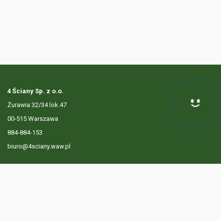
4 Ściany Sp. z o.o.
Żurawia 32/34 lok.47
Hej! Chętnie Ci pomogę
00-515 Warszawa
884-884-153
biuro@4sciany.waw.pl
LISTA OFERT
USŁUGI DODATKOWE