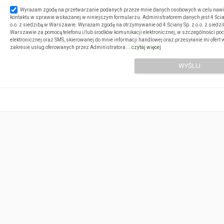
Wyrażam zgodę na przetwarzanie podanych przeze mnie danych osobowych w celu naw
kontaktu w sprawie wskazanej w niniejszym formularzu. Administratorem danych jest 4 Ścia
o.o. z siedzibą w Warszawie. Wyrażam zgodę na otrzymywanie od 4 Ściany Sp. z o.o. z siedz
Warszawie za pomocą telefonu i/lub środków komunikacji elektronicznej, w szczególności po
elektronicznej oraz SMS, skierowanej do mnie informacji handlowej oraz przesyłanie mi ofert 
zakresie usług oferowanych przez Administratora.…
czytaj więcej