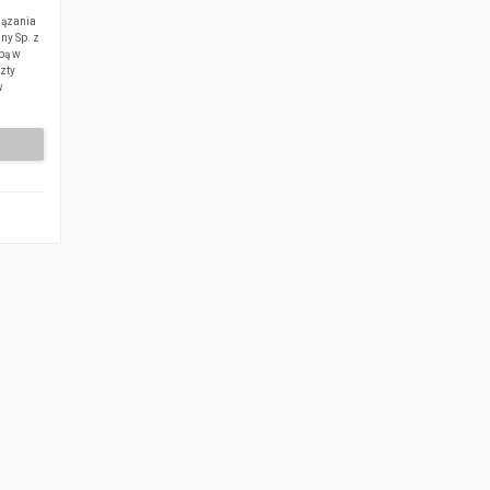
iązania
ny Sp. z
ibą w
czty
w