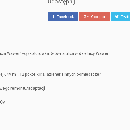
Udostępnij
Facebook
Google+
Twitt
 Stacja Wawer" wąskotorówka. Główna ulica w dzielnicy Wawer
j 649 m², 12 pokoi, kilka łazienek i innych pomieszczeń
owego remontu/adaptacji
PCV