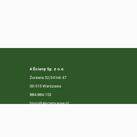
4 Ściany Sp. z o.o.
Żurawia 32/34 lok.47
00-515 Warszawa
884-884-153
biuro@4sciany.waw.pl
LISTA OFERT
USŁUGI DODATKOWE
O FIRMIE
KO