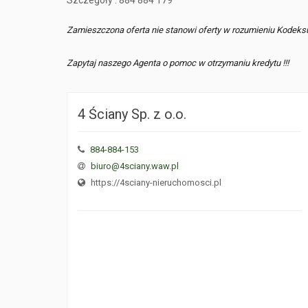
Szczegóły : 884 884 179
Zamieszczona oferta nie stanowi oferty w rozumieniu Kodeks
Zapytaj naszego Agenta o pomoc w otrzymaniu kredytu !!!
4 Ściany Sp. z o.o.
884-884-153
biuro@4sciany.waw.pl
https://4sciany-nieruchomosci.pl