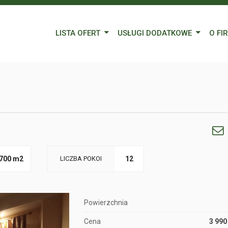
LISTA OFERT
USŁUGI DODATKOWE
O FI
Wynajem
Kredyty
Nasz
Sprzedaż
Wycena nieruchomości
Blog
Oferty specjalne
Ubezpieczenia
Prac
Remonty
Forei
Form
700 m2
LICZBA POKOI
12
Powierzchnia
Cena
3 990