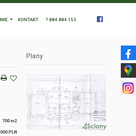
RMIE
KONTAKT
? 884 884 153
 Zespół
Plany
a
gn Languages
ularz
700 m2
 000 PLN