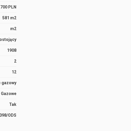
 700 PLN
581 m2
m2
ostojący
1908
2
12
c gazowy
Gazowe
Tak
3098/ODS