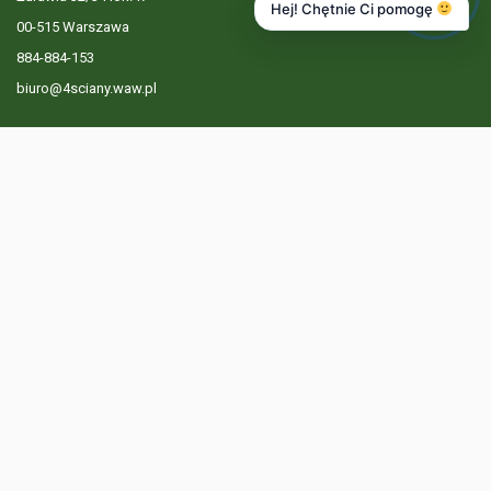
Hej! Chętnie Ci pomogę
00-515 Warszawa
884-884-153
biuro@4sciany.waw.pl
LISTA OFERT
USŁUGI DODATKOWE
O FIRMIE
KONTAKT
? 884 884 153