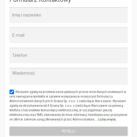
Wyrażam zgodę na przetwarzanie podanych przeze mnie danych osobowych w
celu nawiązania kontaktu w sprawie wskazanej w niniejszym formularzu.
Administratorem danych jest 4 Ściany Sp. z o.o. z siedzibą w Warszawie. Wyrażam
zgodę na otrzymywanie od 4 Ściany Sp. z o.o. z siedzibą w Warszawie za pomocą
telefonu i/lub środków komunikacji elektronicznej, w szczególności poczty
elektronicznej oraz SMS, skierowanej do mnie informacji handlowej oraz przesyłanie
mi ofert w zakresie usług oferowanych przez Administratora.…
czytaj więcej