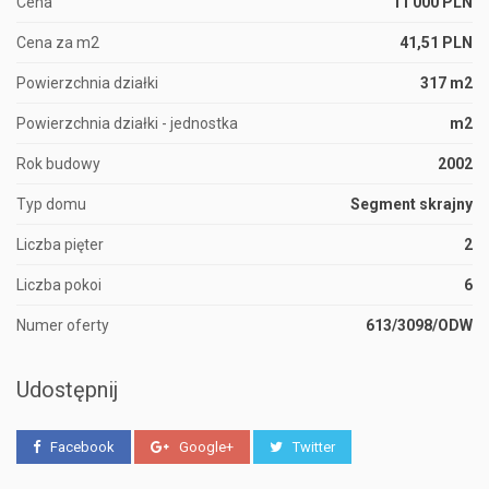
Cena
11 000 PLN
Cena za m2
41,51 PLN
Powierzchnia działki
317 m2
Powierzchnia działki - jednostka
m2
Rok budowy
2002
Typ domu
Segment skrajny
Liczba pięter
2
Liczba pokoi
6
Numer oferty
613/3098/ODW
Udostępnij
Facebook
Google+
Twitter