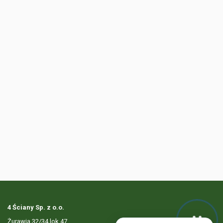
4 Ściany Sp. z o.o.
Żurawia 32/34 lok.47