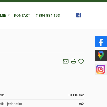
RMIE
KONTAKT
? 884 884 153
 Zespół
a
gn Languages
ularz
łki
10 110 m2
łki - jednostka
m2