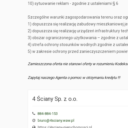
10) sytuowanie reklam - zgodnie z ustaleniami § 6
Szczególne warunki zagospodarowania terenu oraz og
1) dopuszcza się realizację zabudowy mieszkaniowej j
2) dopuszcza się realizację urządzeń infrastruktury 
3) obszar ograniczonego użytkowania – zgodnie z ustale
4) strefa ochrony stosunków wodnych zgodnie z ustaleni
5) w zakresie ochrony przed zanieczyszczeniem powietrza 
Zamieszczona oferta nie stanowi oferty w rozumieniu Kodeks
Zapytaj naszego Agenta o pomoc w otrzymaniu kredytu !!!
4 Ściany Sp. z o.o.
884-884-153
biuro@4sciany.waw.pl
https://4sciany-nieruchomosci.pl