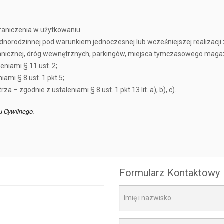
raniczenia w użytkowaniu
ednorodzinnej pod warunkiem jednoczesnej lub wcześniejszej realizacj
technicznej, dróg wewnętrznych, parkingów, miejsca tymczasowego ma
niami § 11 ust. 2;
ami § 8 ust. 1 pkt 5;
– zgodnie z ustaleniami § 8 ust. 1 pkt 13 lit. a), b), c).
u Cywilnego.
Formularz Kontaktowy