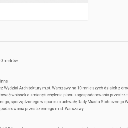
300 metrów
zinne
z Wydział Architektury m.st. Warszawy na 10 mniejszych działek z dr
ygotować wniosek o zmianę/uchylenie planu zagospodarowania przestr
ego, sporządzonego w oparciu o uchwałę Rady Miasta Stołecznego Wa
spodarowania przestrzennego m.st. Warszawy.