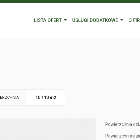
LISTA OFERT
USŁUGI DODATKOWE
O FI
Wynajem
Kredyty
Nasz
Sprzedaż
Wycena nieruchomości
Blog
Oferty specjalne
Ubezpieczenia
Prac
Remonty
Forei
Form
ERZCHNIA
10 110 m2
Powierzchnia dzia
Powierzchnia dzia