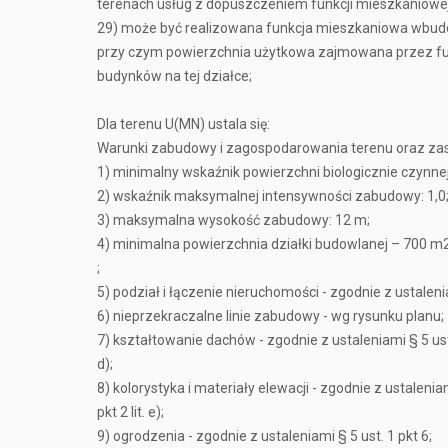
terenach usług z dopuszczeniem funkcji mieszkaniowej U
29) może być realizowana funkcja mieszkaniowa wbudo
przy czym powierzchnia użytkowa zajmowana przez fun
budynków na tej działce;
Dla terenu U(MN) ustala się:
Warunki zabudowy i zagospodarowania terenu oraz zas
1) minimalny wskaźnik powierzchni biologicznie czynnej
2) wskaźnik maksymalnej intensywności zabudowy: 1,0
3) maksymalna wysokość zabudowy: 12 m;
4) minimalna powierzchnia działki budowlanej – 700 m
;
5) podział i łączenie nieruchomości - zgodnie z ustaleni
6) nieprzekraczalne linie zabudowy - wg rysunku planu;
7) kształtowanie dachów - zgodnie z ustaleniami § 5 ust. 
d);
8) kolorystyka i materiały elewacji - zgodnie z ustaleniam
pkt 2 lit. e);
9) ogrodzenia - zgodnie z ustaleniami § 5 ust. 1 pkt 6;