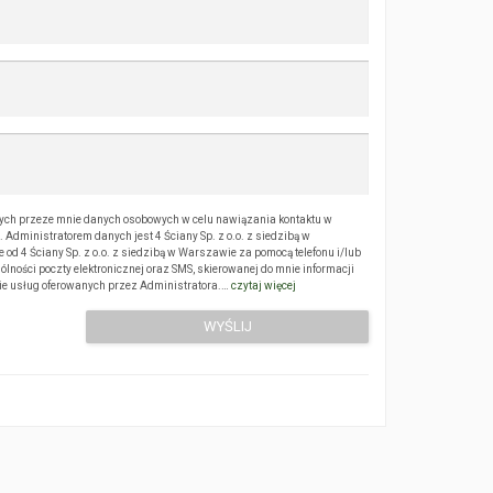
ch przeze mnie danych osobowych w celu nawiązania kontaktu w
Administratorem danych jest 4 Ściany Sp. z o.o. z siedzibą w
 4 Ściany Sp. z o.o. z siedzibą w Warszawie za pomocą telefonu i/lub
ólności poczty elektronicznej oraz SMS, skierowanej do mnie informacji
sie usług oferowanych przez Administratora.…
czytaj więcej