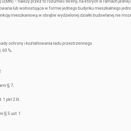
(MN) – należy przez to rozumieć tereny, na których w ramach jednej in
wana lub wolnostojąca w formie jednego budynku mieszkalnego jednor
kcję mieszkaniową w obrębie wydzielonej działki budowlanej nie moż
ady ochrony i kształtowania ładu przestrzennego
: 60 %,
;
2
ami § 7;
1 pkt 2 lit.
i § 5 ust. 1