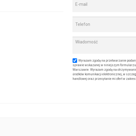
Wyrażam zgodę na przetwarzanie podany
sprawie wskazanej w niniejszym formularzu. 
Warszawie. Wyrażam zgodę na otrzymywanie od
środków komunikacji elektronicznej, w szczeg
handlowej oraz przesyłanie mi ofert w zakre