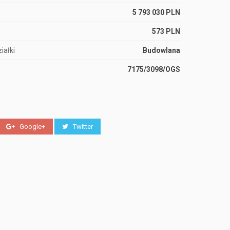
5 793 030 PLN
573 PLN
iałki
Budowlana
7175/3098/OGS
Google+
Twitter