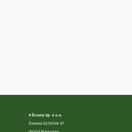
4 Ściany Sp. z o.o.
Żurawia 32/34 lok.47
00-515 Warszawa