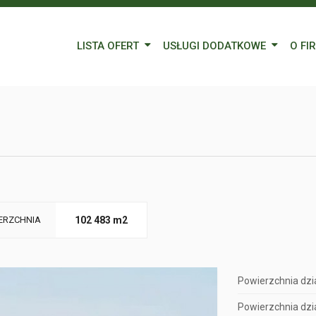
LISTA OFERT
USŁUGI DODATKOWE
O FI
Wynajem
Kredyty
Nasz
Sprzedaż
Wycena nieruchomości
Blog
Oferty specjalne
Ubezpieczenia
Prac
Remonty
Forei
Form
ERZCHNIA
102 483 m2
Powierzchnia dzia
Powierzchnia dzia