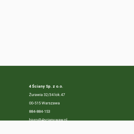
4 Ściany Sp. z o.o.
Żurawia 32/34 lok.47
00-515 Warszawa
884-884-153
biuro@4sciany.waw.pl