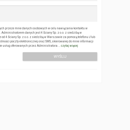
ch przeze mnie danych osobowych w celu nawiązania kontaktu w
Administratorem danych jest 4 Ściany Sp. z o.o. z siedzibą w
 4 Ściany Sp. z o.o. z siedzibą w Warszawie za pomocą telefonu i/lub
ólności poczty elektronicznej oraz SMS, skierowanej do mnie informacji
sie usług oferowanych przez Administratora.…
czytaj więcej