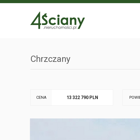
Chrzczany
CENA
13 322 790 PLN
POWI