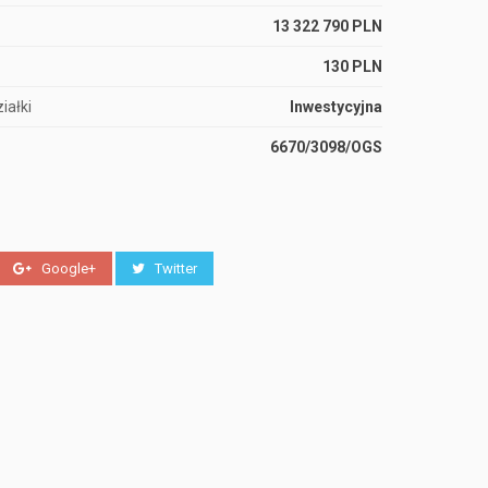
13 322 790 PLN
130 PLN
iałki
Inwestycyjna
6670/3098/OGS
Google+
Twitter