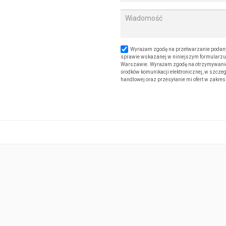
Wyrażam zgodę na przetwarzanie podany
sprawie wskazanej w niniejszym formularzu. 
Warszawie. Wyrażam zgodę na otrzymywanie od
środków komunikacji elektronicznej, w szczeg
handlowej oraz przesyłanie mi ofert w zakre