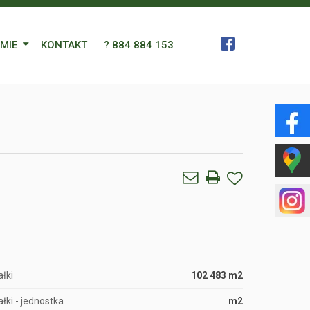
RMIE
KONTAKT
? 884 884 153
 Zespół
a
gn Languages
ularz
łki
102 483 m2
łki - jednostka
m2