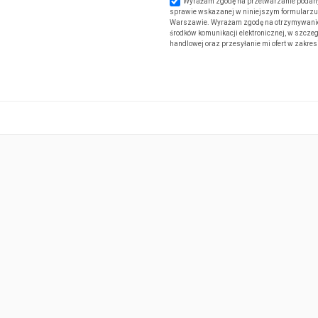
Wyrażam zgodę na przetwarzanie podany
sprawie wskazanej w niniejszym formularzu. 
Warszawie. Wyrażam zgodę na otrzymywanie od
środków komunikacji elektronicznej, w szczeg
handlowej oraz przesyłanie mi ofert w zakre