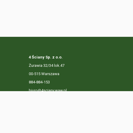
4 Ściany Sp. z o.o.
Żurawia 32/34 lok.47
00-515 Warszawa
884-884-153
biuro@4sciany.waw.pl
LISTA OFERT
USŁUGI DODATKOWE
O FIRMIE
KO