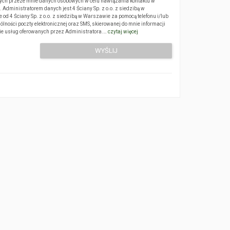
ch przeze mnie danych osobowych w celu nawiązania kontaktu w
Administratorem danych jest 4 Ściany Sp. z o.o. z siedzibą w
 4 Ściany Sp. z o.o. z siedzibą w Warszawie za pomocą telefonu i/lub
ólności poczty elektronicznej oraz SMS, skierowanej do mnie informacji
sie usług oferowanych przez Administratora.…
czytaj więcej