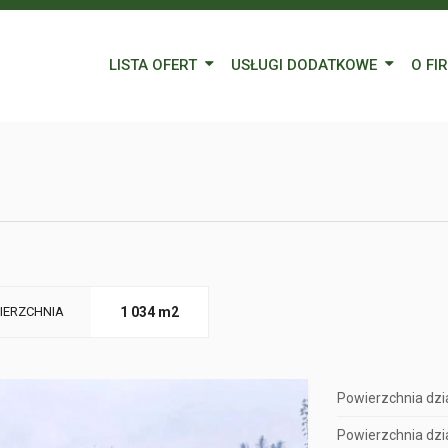
LISTA OFERT
USŁUGI DODATKOWE
O FI
Wynajem
Kredyty
Nasz
Sprzedaż
Wycena nieruchomości
Blog
Oferty specjalne
Ubezpieczenia
Prac
Remonty
Forei
Form
IERZCHNIA
1 034 m2
Powierzchnia dzia
Powierzchnia dzia