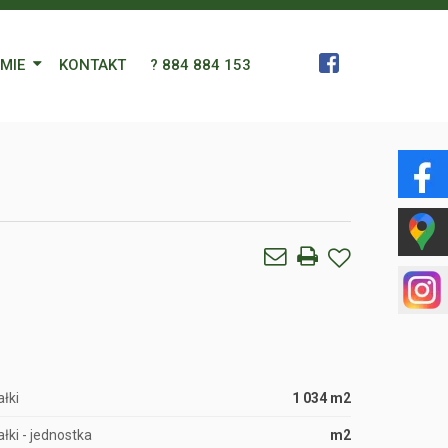
RMIE
KONTAKT
? 884 884 153
 Zespół
a
gn Languages
ularz
łki
1 034 m2
łki - jednostka
m2