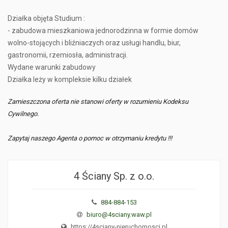
Działka objęta Studium :
- zabudowa mieszkaniowa jednorodzinna w formie domów
wolno-stojących i bliźniaczych oraz usługi handlu, biur,
gastronomii, rzemiosła, administracji.
Wydane warunki zabudowy
Działka leży w kompleksie kilku działek
Zamieszczona oferta nie stanowi oferty w rozumieniu Kodeksu
Cywilnego.
Zapytaj naszego Agenta o pomoc w otrzymaniu kredytu !!!
4 Ściany Sp. z o.o.
884-884-153
biuro@4sciany.waw.pl
https://4sciany-nieruchomosci.pl