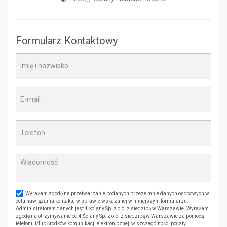
Formularz Kontaktowy
Wyrażam zgodę na przetwarzanie podanych przeze mnie danych osobowych w
celu nawiązania kontaktu w sprawie wskazanej w niniejszym formularzu.
Administratorem danych jest 4 Ściany Sp. z o.o. z siedzibą w Warszawie. Wyrażam
zgodę na otrzymywanie od 4 Ściany Sp. z o.o. z siedzibą w Warszawie za pomocą
telefonu i/lub środków komunikacji elektronicznej, w szczególności poczty