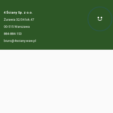
4 Ściany Sp. z o.o.
Żurawia 32/34 lok.47
00-515 Warszawa
884-884-153
biuro@4sciany.waw.pl
LISTA OFERT
USŁUGI DODATKOWE
O FIRMIE
KONTAKT
? 884 884 153