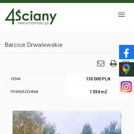
Toggle
navigat
Barcice Drwalewskie
CENA
130 000 PLN
POWIERZCHNIA
1 034 m2