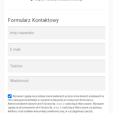
Formularz Kontaktowy
Wyrażam zgodę na przetwarzanie podanych przeze mnie danych osobowych w
celu nawiązania kontaktu w sprawie wskazanej w niniejszym formularzu.
Administratorem danych jest 4 Ściany Sp. z o.o. z siedzibą w Warszawie. Wyrażam
zgodę na otrzymywanie od 4 Ściany Sp. z o.o. z siedzibą w Warszawie za pomocą
telefonu i/lub środków komunikacji elektronicznej, w szczególności poczty