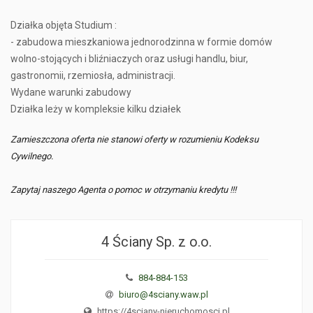
Działka objęta Studium :
- zabudowa mieszkaniowa jednorodzinna w formie domów
wolno-stojących i bliźniaczych oraz usługi handlu, biur,
gastronomii, rzemiosła, administracji.
Wydane warunki zabudowy
Działka leży w kompleksie kilku działek
Zamieszczona oferta nie stanowi oferty w rozumieniu Kodeksu
Cywilnego.
Zapytaj naszego Agenta o pomoc w otrzymaniu kredytu !!!
4 Ściany Sp. z o.o.
884-884-153
biuro@4sciany.waw.pl
https://4sciany-nieruchomosci.pl