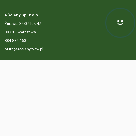
4 Ściany Sp. z o.o.
Żurawia 32/34 lok.47
00-515 Warszawa
884-884-153
biuro@4sciany.waw.pl
LISTA OFERT
USŁUGI DODATKOWE
O FIRMIE
KONTAKT
? 884 884 153