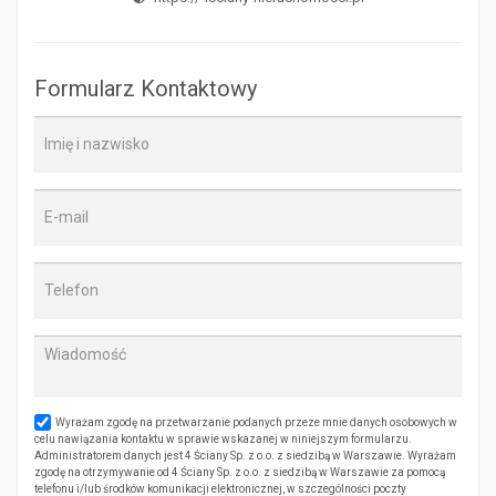
Formularz Kontaktowy
Wyrażam zgodę na przetwarzanie podanych przeze mnie danych osobowych w
celu nawiązania kontaktu w sprawie wskazanej w niniejszym formularzu.
Administratorem danych jest 4 Ściany Sp. z o.o. z siedzibą w Warszawie. Wyrażam
zgodę na otrzymywanie od 4 Ściany Sp. z o.o. z siedzibą w Warszawie za pomocą
telefonu i/lub środków komunikacji elektronicznej, w szczególności poczty