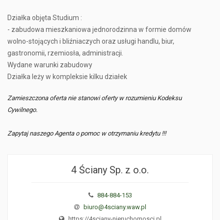
Działka objęta Studium :
- zabudowa mieszkaniowa jednorodzinna w formie domów
wolno-stojących i bliźniaczych oraz usługi handlu, biur,
gastronomii, rzemiosła, administracji.
Wydane warunki zabudowy
Działka leży w kompleksie kilku działek
Zamieszczona oferta nie stanowi oferty w rozumieniu Kodeksu
Cywilnego.
Zapytaj naszego Agenta o pomoc w otrzymaniu kredytu !!!
4 Ściany Sp. z o.o.
884-884-153
biuro@4sciany.waw.pl
https://4sciany-nieruchomosci.pl