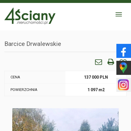
Toggle
navigat
Barcice Drwalewskie
CENA
137 000 PLN
POWIERZCHNIA
1 097 m2