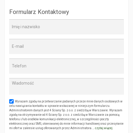
Formularz Kontaktowy
Wyrażam zgodę na przetwarzanie podanych przeze mnie danych osobowych w
celu nawiązania kontaktu w sprawie wskazanej w niniejszym formularzu.
Administratorem danych jest 4 Ściany Sp. z o.o. z siedzibą w Warszawie. Wyrażam
zgodę na otrzymywanie od 4 Ściany Sp. z o.o. z siedzibą w Warszawie za pomocą
telefonu i/lub środków komunikacji elektronicznej, w szczególności poczty
elektronicznej oraz SMS, skierowanej do mnie informacji handlowej oraz przesyłanie
mi ofert w zakresie usług oferowanych przez Administratora.…
czytaj więcej