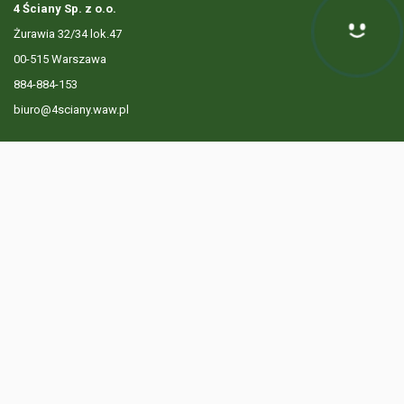
4 Ściany Sp. z o.o.
Żurawia 32/34 lok.47
00-515 Warszawa
884-884-153
biuro@4sciany.waw.pl
LISTA OFERT
USŁUGI DODATKOWE
O FIRMIE
KONTAKT
? 884 884 153