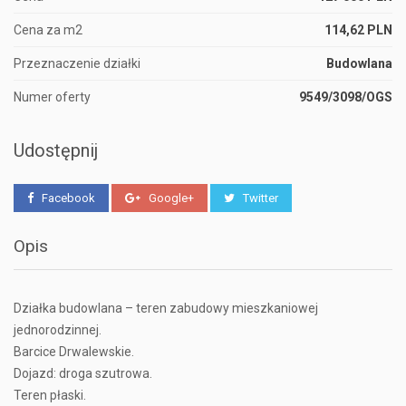
Cena za m2
114,62 PLN
Przeznaczenie działki
Budowlana
Numer oferty
9549/3098/OGS
Udostępnij
Facebook
Google+
Twitter
Opis
Działka budowlana – teren zabudowy mieszkaniowej
jednorodzinnej.
Barcice Drwalewskie.
Dojazd: droga szutrowa.
Teren płaski.