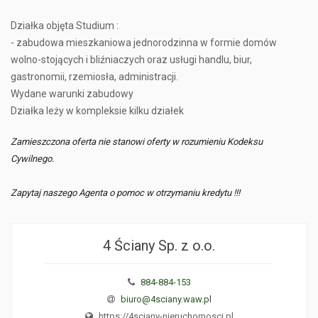
Działka objęta Studium :
- zabudowa mieszkaniowa jednorodzinna w formie domów
wolno-stojących i bliźniaczych oraz usługi handlu, biur,
gastronomii, rzemiosła, administracji.
Wydane warunki zabudowy
Działka leży w kompleksie kilku działek
Zamieszczona oferta nie stanowi oferty w rozumieniu Kodeksu
Cywilnego.
Zapytaj naszego Agenta o pomoc w otrzymaniu kredytu !!!
4 Ściany Sp. z o.o.
884-884-153
biuro@4sciany.waw.pl
https://4sciany-nieruchomosci.pl