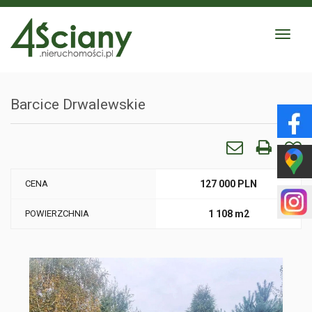
Toggle
navigat
Barcice Drwalewskie
CENA
127 000 PLN
POWIERZCHNIA
1 108 m2