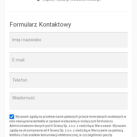
Formularz Kontaktowy
Wyrażam zgodę na przetwarzanie podanych przeze mnie danych osobowych w
celu nawiązania kontaktu w sprawie wskazanej w niniejszym formularzu.
Administratorem danych jest 4 Ściany Sp. z o.o. z siedzibą w Warszawie. Wyrażam
zgodę na otrzymywanie od 4 Ściany Sp. z o.o. z siedzibą w Warszawie za pomocą
telefonu i/lub środków komunikacji elektronicznej, w szczególności poczty