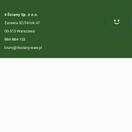
4 Ściany Sp. z o.o.
Żurawia 32/34 lok.47
00-515 Warszawa
884-884-153
biuro@4sciany.waw.pl
LISTA OFERT
USŁUGI DODATKOWE
O FIRMIE
KONTAKT
? 884 884 153