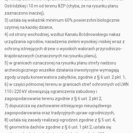
Ostródzkiej i 10 m od terenu 8ZP (chyba, że na rysunku planu
zaznaczono inaczej),
3) ustala się wskaźnik minimum 60% powierzchni biologicznie
czynnej na każdej działce,
4) od strony wschodniej, wzdłuż Kanału Bródnowskiego nakaz
urządzania ogrodów, nasadzenia zieleni wysokiej i niskiej wraz z
ochroną istniejących drzew o wysokich walorach przyrodniczo-
krajobrazowych (oznaczonych na rysunku planu),
5) w granicach oznaczonej na rysunku planu strefy nadzoru
archeologicznego wszelkie działania inwestycyjne wymagają
zgody urzędu konserwatora zabytków, zgodnie z § 6 ust. 2 pkt. 1,
6) w części północnej terenu w granicach stref ochronnych od LWN
110 i 220 kV obowiązują ograniczenia zabudowy i
zagospodarowania terenu zgodnie z § 6 ust. 2 pkt 2,
7) dopuszcza się zachowanie istniejącego nieuciążliwego
zagospodarowania oraz tradycyjnych upraw ogrodniczych,
8) ustala się zasady realizacji ogrodzeń zgodnie z § 5 ust. 4,
9) geometria dachów zgodnie z § 6 ust. 1 pkt 2, ustala się