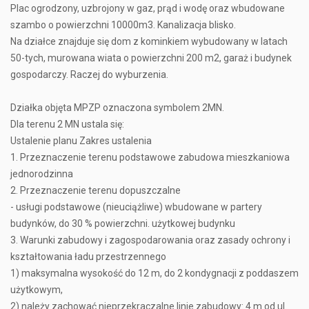
Plac ogrodzony, uzbrojony w gaz, prąd i wodę oraz wbudowane
szambo o powierzchni 10000m3. Kanalizacja blisko.
Na działce znajduje się dom z kominkiem wybudowany w latach
50-tych, murowana wiata o powierzchni 200 m2, garaż i budynek
gospodarczy. Raczej do wyburzenia.
Działka objęta MPZP oznaczona symbolem 2MN.
Dla terenu 2 MN ustala się:
Ustalenie planu Zakres ustalenia
1. Przeznaczenie terenu podstawowe zabudowa mieszkaniowa
jednorodzinna
2. Przeznaczenie terenu dopuszczalne
- usługi podstawowe (nieuciążliwe) wbudowane w partery
budynków, do 30 % powierzchni. użytkowej budynku
3. Warunki zabudowy i zagospodarowania oraz zasady ochrony i
kształtowania ładu przestrzennego
1) maksymalna wysokość do 12 m, do 2 kondygnacji z poddaszem
użytkowym,
2) należy zachować nieprzekraczalne linie zabudowy: 4 m od ul.