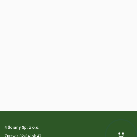
4 Ściany Sp. z o.o.
Żurawia 32/34 lok.47