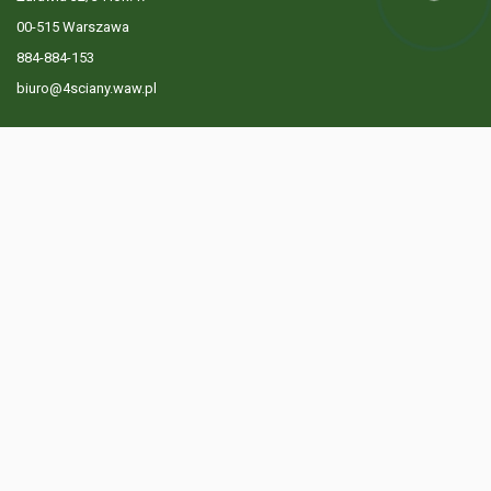
Hej! Chętnie Ci pomogę
00-515 Warszawa
884-884-153
biuro@4sciany.waw.pl
LISTA OFERT
USŁUGI DODATKOWE
O FIRMIE
KONTAKT
? 884 884 153