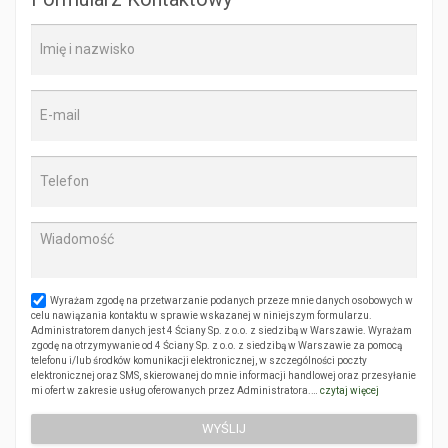
Wyrażam zgodę na przetwarzanie podanych przeze mnie danych osobowych w
celu nawiązania kontaktu w sprawie wskazanej w niniejszym formularzu.
Administratorem danych jest 4 Ściany Sp. z o.o. z siedzibą w Warszawie. Wyrażam
zgodę na otrzymywanie od 4 Ściany Sp. z o.o. z siedzibą w Warszawie za pomocą
telefonu i/lub środków komunikacji elektronicznej, w szczególności poczty
elektronicznej oraz SMS, skierowanej do mnie informacji handlowej oraz przesyłanie
mi ofert w zakresie usług oferowanych przez Administratora.…
czytaj więcej