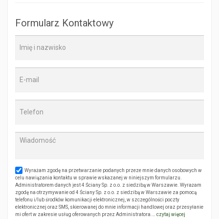
Formularz Kontaktowy
Wyrażam zgodę na przetwarzanie podanych przeze mnie danych osobowych w
celu nawiązania kontaktu w sprawie wskazanej w niniejszym formularzu.
Administratorem danych jest 4 Ściany Sp. z o.o. z siedzibą w Warszawie. Wyrażam
zgodę na otrzymywanie od 4 Ściany Sp. z o.o. z siedzibą w Warszawie za pomocą
telefonu i/lub środków komunikacji elektronicznej, w szczególności poczty
elektronicznej oraz SMS, skierowanej do mnie informacji handlowej oraz przesyłanie
mi ofert w zakresie usług oferowanych przez Administratora.…
czytaj więcej