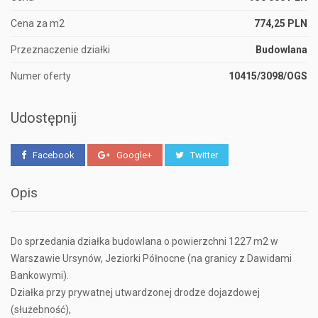
Cena za m2
774,25 PLN
Przeznaczenie działki
Budowlana
Numer oferty
10415/3098/OGS
Udostępnij
Facebook
Google+
Twitter
Opis
Do sprzedania działka budowlana o powierzchni 1227 m2 w
Warszawie Ursynów, Jeziorki Północne (na granicy z Dawidami
Bankowymi).
Działka przy prywatnej utwardzonej drodze dojazdowej
(służebność),