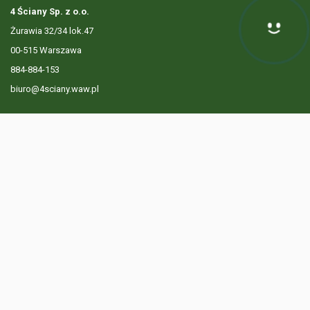
4 Ściany Sp. z o.o.
Żurawia 32/34 lok.47
Hej! Chętnie Ci pomogę
00-515 Warszawa
884-884-153
biuro@4sciany.waw.pl
LISTA OFERT
USŁUGI DODATKOWE
O FIRMIE
KONTAKT
? 884 884 153