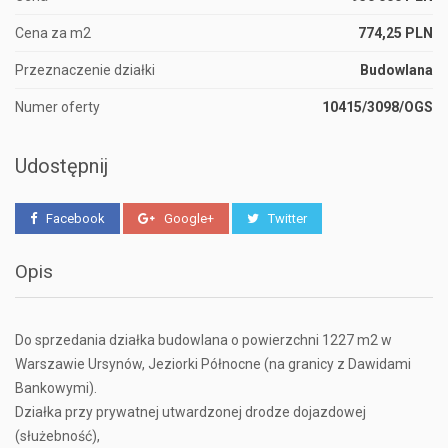
Cena za m2
774,25 PLN
Przeznaczenie działki
Budowlana
Numer oferty
10415/3098/OGS
Udostępnij
Facebook
Google+
Twitter
Opis
Do sprzedania działka budowlana o powierzchni 1227 m2 w
Warszawie Ursynów, Jeziorki Północne (na granicy z Dawidami
Bankowymi).
Działka przy prywatnej utwardzonej drodze dojazdowej
(służebność),