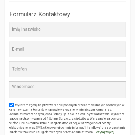
Formularz Kontaktowy
Wyrażam zgodę na przetwarzanie podanych przeze mnie danych osobowych w
celu nawiązania kontaktu w sprawie wskazanej w niniejszym formularzu.
Administratorem danych jest 4 Ściany Sp. z o.o. z siedzibą w Warszawie. Wyrażam
zgodę na otrzymywanie od 4 Ściany Sp. z o.o. z siedzibą w Warszawie za pomocą
telefonu i/lub środków komunikacji elektronicznej, w szczególności poczty
elektronicznej oraz SMS, skierowanej do mnie informacji handlowej oraz przesyłanie
mi ofert w zakresie usług oferowanych przez Administratora.…
czytaj więcej