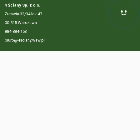
4 Ściany Sp. z o.o.
Żurawia 32/34 lok.47
Hej! Chętnie Ci pomogę
00-515 Warszawa
884-884-153
biuro@4sciany.waw.pl
LISTA OFERT
USŁUGI DODATKOWE
O FIRMIE
KONTAKT
? 884 884 153