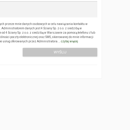
ch przeze mnie danych osobowych w celu nawiązania kontaktu w
Administratorem danych jest 4 Ściany Sp. z o.o. z siedzibą w
 4 Ściany Sp. z o.o. z siedzibą w Warszawie za pomocą telefonu i/lub
ólności poczty elektronicznej oraz SMS, skierowanej do mnie informacji
sie usług oferowanych przez Administratora.…
czytaj więcej