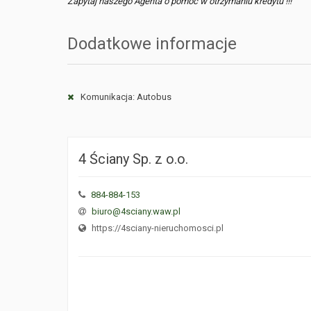
Zapytaj naszego Agenta o pomoc w otrzymaniu kredytu !!!
Dodatkowe informacje
Komunikacja: Autobus
4 Ściany Sp. z o.o.
884-884-153
biuro@4sciany.waw.pl
https://4sciany-nieruchomosci.pl