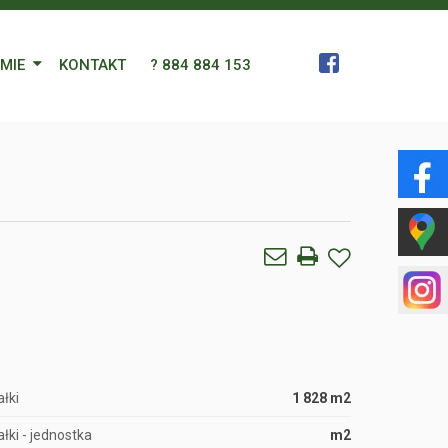
RMIE
KONTAKT
? 884 884 153
 Zespół
a
gn Languages
ularz
łki
1 828 m2
łki - jednostka
m2