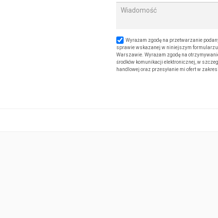
Wyrażam zgodę na przetwarzanie podany
sprawie wskazanej w niniejszym formularzu. 
Warszawie. Wyrażam zgodę na otrzymywanie od
środków komunikacji elektronicznej, w szczeg
handlowej oraz przesyłanie mi ofert w zakre