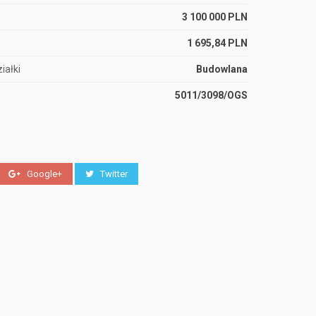
3 100 000 PLN
1 695,84 PLN
iałki
Budowlana
5011/3098/OGS
Google+
Twitter