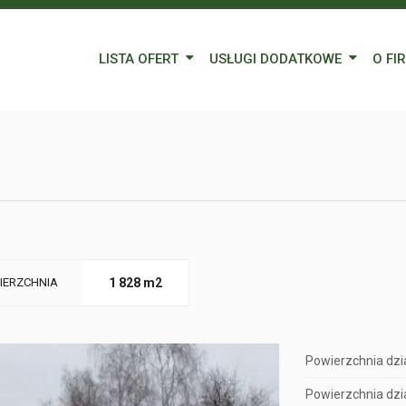
LISTA OFERT
USŁUGI DODATKOWE
O FI
Wynajem
Kredyty
Nasz
Sprzedaż
Wycena nieruchomości
Blog
Oferty specjalne
Ubezpieczenia
Prac
Remonty
Forei
Form
IERZCHNIA
1 828 m2
Powierzchnia dzia
Powierzchnia dzia