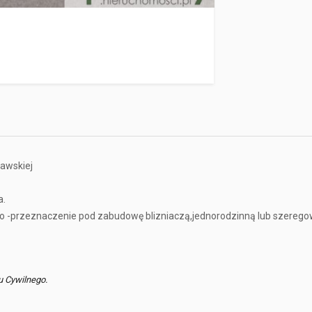
ławskiej
a.
o -przeznaczenie pod zabudowę blizniaczą,jednorodzinną lub szereg
u Cywilnego.