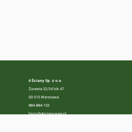
4 Ściany Sp. z o.o.
Żurawia 32/34 lok.47
00-515 Warszawa
884-884-153
biuro@4sciany.waw.pl