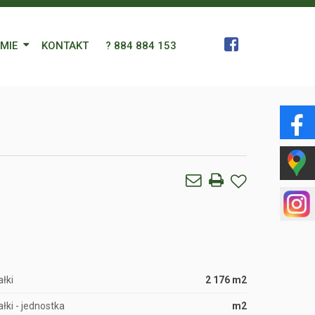
RMIE
KONTAKT
? 884 884 153
 Zespół
a
gn Languages
ularz
łki
2 176 m2
łki - jednostka
m2