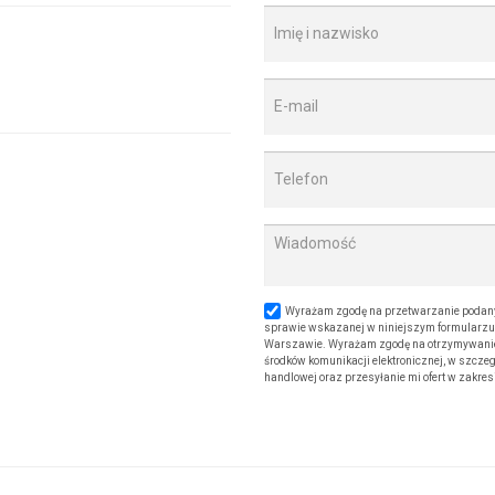
Wyrażam zgodę na przetwarzanie podany
sprawie wskazanej w niniejszym formularzu. 
Warszawie. Wyrażam zgodę na otrzymywanie od
środków komunikacji elektronicznej, w szczeg
handlowej oraz przesyłanie mi ofert w zakre