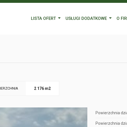
LISTA OFERT
USŁUGI DODATKOWE
O FI
Wynajem
Kredyty
Nasz
Sprzedaż
Wycena nieruchomości
Blog
Oferty specjalne
Ubezpieczenia
Prac
Remonty
Forei
Form
IERZCHNIA
2 176 m2
Powierzchnia dzia
Powierzchnia dzia