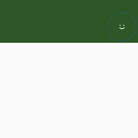
Hej! Chętnie Ci pomogę
awa zastrzeżone | Program dla biur nieruchomości -
ASARI CRM
odnie z aktualnymi ustawieniami przeglądarki i Polityką