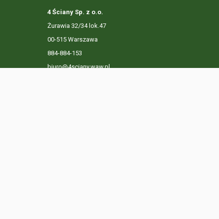
4 Ściany Sp. z o.o.
Żurawia 32/34 lok.47
00-515 Warszawa
884-884-153
biuro@4sciany.waw.pl
LISTA OFERT
USŁUGI DODATKOWE
O FIRMIE
KO
Ta strona używa plików cookies. Kontynuując przeglądanie n
Prywatności.
Dowiedz się więcej
Klikając "Akceptuję" zgadasz się na wykorzystywanie przez 