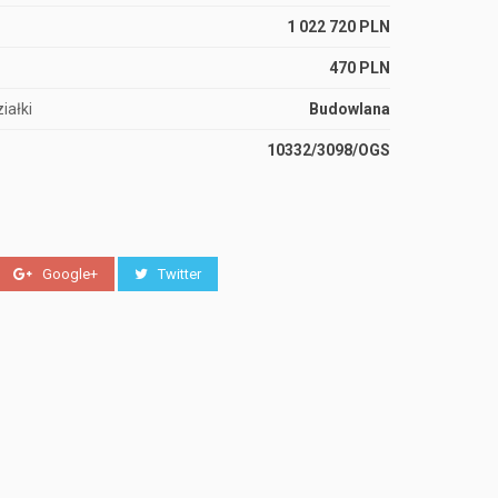
1 022 720 PLN
470 PLN
iałki
Budowlana
10332/3098/OGS
Google+
Twitter