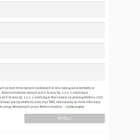
ch przeze mnie danych osobowych w celu nawiązania kontaktu w
Administratorem danych jest 4 Ściany Sp. z o.o. z siedzibą w
 4 Ściany Sp. z o.o. z siedzibą w Warszawie za pomocą telefonu i/lub
ólności poczty elektronicznej oraz SMS, skierowanej do mnie informacji
sie usług oferowanych przez Administratora.…
czytaj więcej