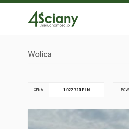
Wolica
CENA
1 022 720 PLN
POW