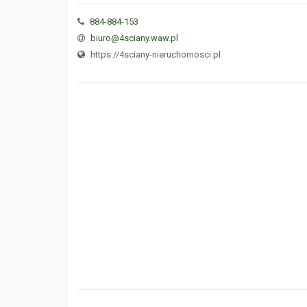
884-884-153
biuro@4sciany.waw.pl
https://4sciany-nieruchomosci.pl