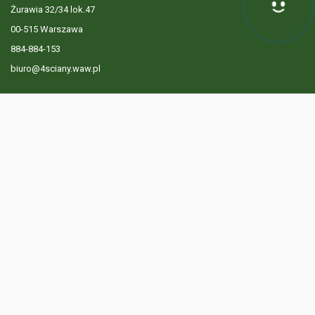
Żurawia 32/34 lok.47
Hej! Chętnie Ci pomogę
00-515 Warszawa
884-884-153
biuro@4sciany.waw.pl
LISTA OFERT
USŁUGI DODATKOWE
O FIRMIE
KONTAKT
? 884 884 153