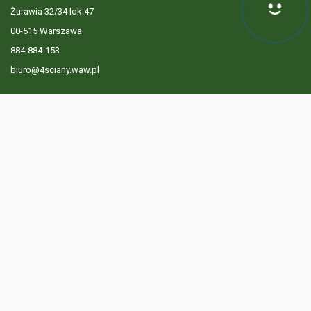
Żurawia 32/34 lok.47
00-515 Warszawa
884-884-153
biuro@4sciany.waw.pl
LISTA OFERT
USŁUGI DODATKOWE
O FIRMIE
KONTAKT
? 884 884 153