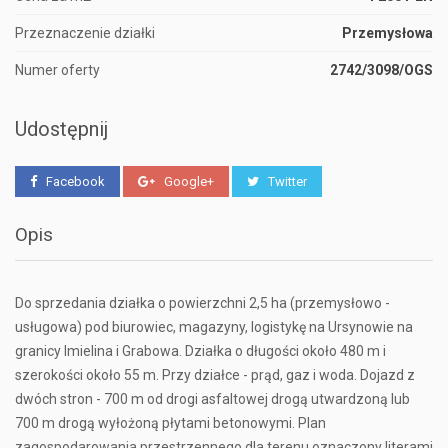
Przeznaczenie działki
Przemysłowa
Numer oferty
2742/3098/OGS
Udostępnij
Facebook
Google+
Twitter
Opis
Do sprzedania działka o powierzchni 2,5 ha (przemysłowo -
usługowa) pod biurowiec, magazyny, logistykę na Ursynowie na
granicy Imielina i Grabowa. Działka o długości około 480 m i
szerokości około 55 m. Przy działce - prąd, gaz i woda. Dojazd z
dwóch stron - 700 m od drogi asfaltowej drogą utwardzoną lub
700 m drogą wyłożoną płytami betonowymi. Plan
zagospodarowania przestrzennego dla terenu oznaczony literami