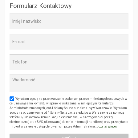
Formularz Kontaktowy
Wyrażam zgodę na przetwarzanie podanych przeze mnie danych osobowych w
celu nawiązania kontaktu w sprawie wskazanej w niniejszym formularzu.
Administratorem danych jest 4 Ściany Sp. z o.o. z siedzibą w Warszawie. Wyrażam
zgodę na otrzymywanie od 4 Ściany Sp. z o.o. z siedzibą w Warszawie za pomocą
telefonu i/lub środków komunikacji elektronicznej, w szczególności poczty
elektronicznej oraz SMS, skierowanej do mnie informacji handlowej oraz przesyłanie
mi ofert w zakresie usług oferowanych przez Administratora.…
czytaj więcej