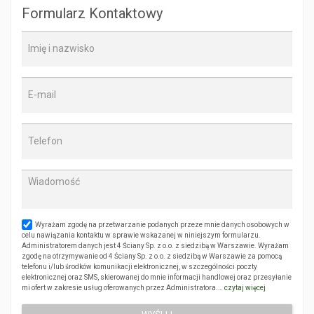
Formularz Kontaktowy
Wyrażam zgodę na przetwarzanie podanych przeze mnie danych osobowych w
celu nawiązania kontaktu w sprawie wskazanej w niniejszym formularzu.
Administratorem danych jest 4 Ściany Sp. z o.o. z siedzibą w Warszawie. Wyrażam
zgodę na otrzymywanie od 4 Ściany Sp. z o.o. z siedzibą w Warszawie za pomocą
telefonu i/lub środków komunikacji elektronicznej, w szczególności poczty
elektronicznej oraz SMS, skierowanej do mnie informacji handlowej oraz przesyłanie
mi ofert w zakresie usług oferowanych przez Administratora.…
czytaj więcej