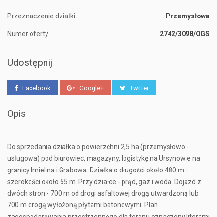
Przeznaczenie działki
Przemysłowa
Numer oferty
2742/3098/OGS
Udostępnij
Facebook
Google+
Twitter
Opis
Do sprzedania działka o powierzchni 2,5 ha (przemysłowo -
usługowa) pod biurowiec, magazyny, logistykę na Ursynowie na
granicy Imielina i Grabowa. Działka o długości około 480 m i
szerokości około 55 m. Przy działce - prąd, gaz i woda. Dojazd z
dwóch stron - 700 m od drogi asfaltowej drogą utwardzoną lub
700 m drogą wyłożoną płytami betonowymi. Plan
zagospodarowania przestrzennego dla terenu oznaczony literami