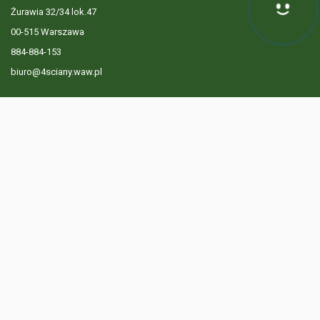
Żurawia 32/34 lok.47
00-515 Warszawa
884-884-153
biuro@4sciany.waw.pl
LISTA OFERT
USŁUGI DODATKOWE
O FIRMIE
KONTAKT
? 884 884 153