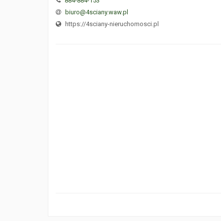
884-884-153
biuro@4sciany.waw.pl
https://4sciany-nieruchomosci.pl