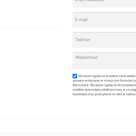
Wyrażam zgodę na przetwarzanie podany
sprawie wskazanej w niniejszym formularzu. 
Warszawie. Wyrażam zgodę na otrzymywanie od
środków komunikacji elektronicznej, w szczeg
handlowej oraz przesyłanie mi ofert w zakre