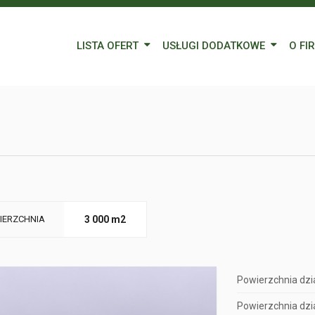
LISTA OFERT
USŁUGI DODATKOWE
O FI
Wynajem
Kredyty
Nasz
Sprzedaż
Wycena nieruchomości
Blog
Oferty specjalne
Ubezpieczenia
Prac
Remonty
Forei
Form
IERZCHNIA
3 000 m2
Powierzchnia dzia
Powierzchnia dzia