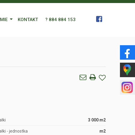
RMIE
KONTAKT
? 884 884 153
 Zespół
a
gn Languages
ularz
łki
3 000 m2
łki - jednostka
m2