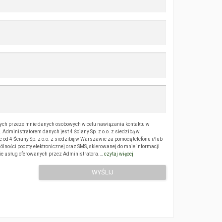
ch przeze mnie danych osobowych w celu nawiązania kontaktu w
Administratorem danych jest 4 Ściany Sp. z o.o. z siedzibą w
 4 Ściany Sp. z o.o. z siedzibą w Warszawie za pomocą telefonu i/lub
ólności poczty elektronicznej oraz SMS, skierowanej do mnie informacji
sie usług oferowanych przez Administratora.…
czytaj więcej