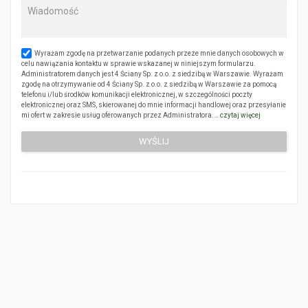
Wyrażam zgodę na przetwarzanie podanych przeze mnie danych osobowych w
celu nawiązania kontaktu w sprawie wskazanej w niniejszym formularzu.
Administratorem danych jest 4 Ściany Sp. z o.o. z siedzibą w Warszawie. Wyrażam
zgodę na otrzymywanie od 4 Ściany Sp. z o.o. z siedzibą w Warszawie za pomocą
telefonu i/lub środków komunikacji elektronicznej, w szczególności poczty
elektronicznej oraz SMS, skierowanej do mnie informacji handlowej oraz przesyłanie
mi ofert w zakresie usług oferowanych przez Administratora.…
czytaj więcej