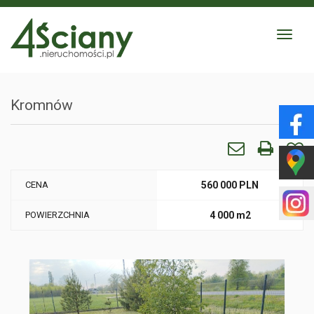
Toggle
navigat
Kromnów
CENA
560 000 PLN
POWIERZCHNIA
4 000 m2