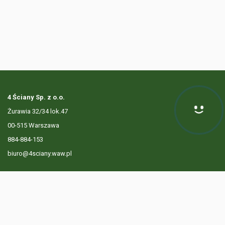
4 Ściany Sp. z o.o.
Żurawia 32/34 lok.47
00-515 Warszawa
884-884-153
biuro@4sciany.waw.pl
LISTA OFERT