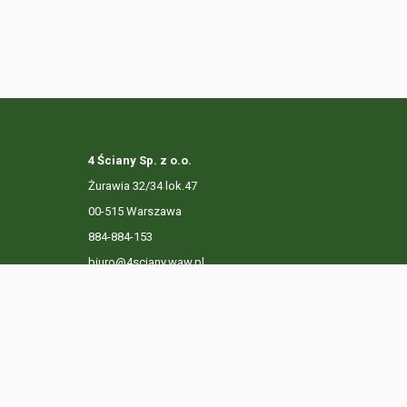
4 Ściany Sp. z o.o.
Żurawia 32/34 lok.47
00-515 Warszawa
884-884-153
biuro@4sciany.waw.pl
LISTA OFERT
USŁUGI DODATKOWE
O FIRMIE
KO