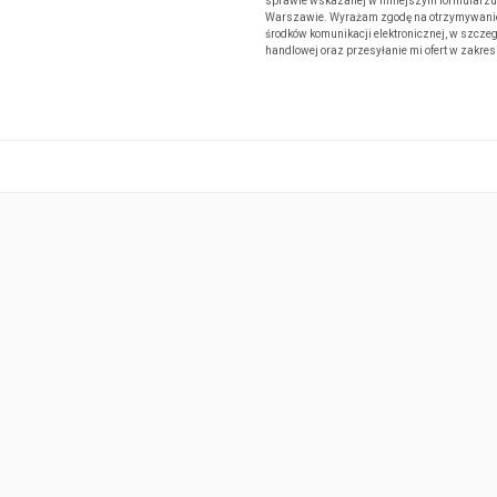
sprawie wskazanej w niniejszym formularzu. 
Warszawie. Wyrażam zgodę na otrzymywanie od
środków komunikacji elektronicznej, w szczeg
handlowej oraz przesyłanie mi ofert w zakre