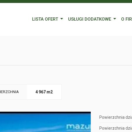
LISTA OFERT
USŁUGI DODATKOWE
O FI
Wynajem
Kredyty
Nasz
Sprzedaż
Wycena nieruchomości
Blog
Oferty specjalne
Ubezpieczenia
Prac
Remonty
Forei
Form
IERZCHNIA
4 967 m2
Powierzchnia dzia
Powierzchnia dzia