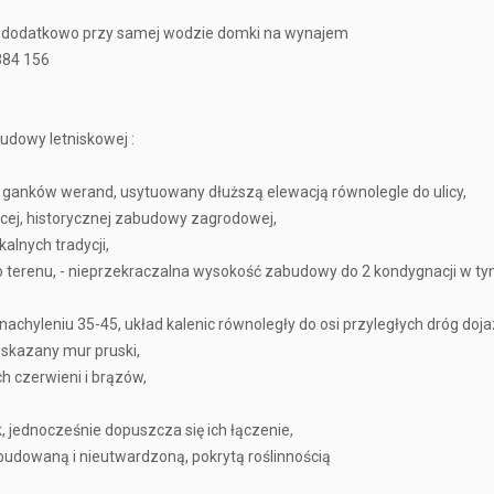
i dodatkowo przy samej wodzie domki na wynajem
84 156
udowy letniskowej :
 ganków werand, usytuowany dłuższą elewacją równolegle do ulicy,
ącej, historycznej zabudowy zagrodowej,
alnych tradycji,
o terenu, - nieprzekraczalna wysokość zabudowy do 2 kondygnacji w 
chyleniu 35-45, układ kalenic równoległy do osi przyległych dróg doj
wskazany mur pruski,
h czerwieni i brązów,
 jednocześnie dopuszcza się ich łączenie,
abudowaną i nieutwardzoną, pokrytą roślinnością