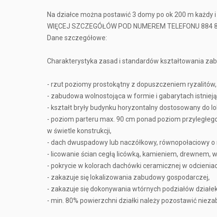
Na działce można postawić 3 domy po ok 200 m każdy 
WIĘCEJ SZCZEGÓŁÓW POD NUMEREM TELEFONU 884 8
Dane szczegółowe:
Charakterystyka zasad i standardów kształtowania zab
- rzut poziomy prostokątny z dopuszczeniem ryzalitów,
- zabudowa wolnostojąca w formie i gabarytach istniej
- kształt bryły budynku horyzontalny dostosowany do lok
- poziom parteru max. 90 cm ponad poziom przyległeg
w świetle konstrukcji,
- dach dwuspadowy lub naczółkowy, równopołaciowy o na
- licowanie ścian cegłą licówką, kamieniem, drewnem, 
- pokrycie w kolorach dachówki ceramicznej w odcieniac
- zakazuje się lokalizowania zabudowy gospodarczej,
- zakazuje się dokonywania wtórnych podziałów działek,
- min. 80% powierzchni działki należy pozostawić niez