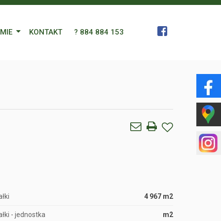
RMIE
KONTAKT
? 884 884 153
 Zespół
a
gn Languages
ularz
łki
4 967 m2
łki - jednostka
m2