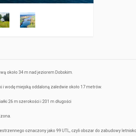
gową około 34 m nad jeziorem Dobskim.
ki i wodę miejską oddaloną zaledwie około 17 metrów.
iałki 26 m szerokości i 201 m długości
dzona.
strzennego oznaczony jako 99 UTL, czyli obszar do zabudowy letnisk