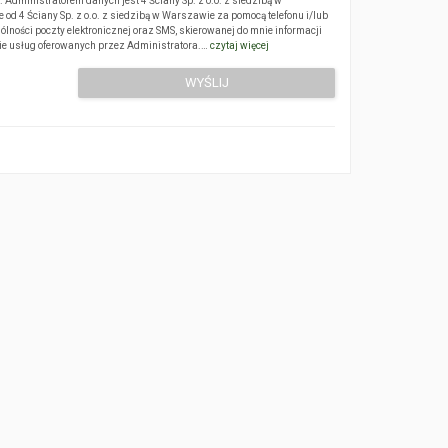
Administratorem danych jest 4 Ściany Sp. z o.o. z siedzibą w
 4 Ściany Sp. z o.o. z siedzibą w Warszawie za pomocą telefonu i/lub
ólności poczty elektronicznej oraz SMS, skierowanej do mnie informacji
sie usług oferowanych przez Administratora.…
czytaj więcej