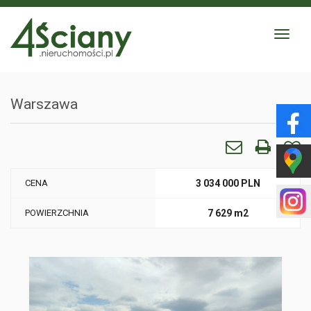
Toggle
navigat
Warszawa
CENA
3 034 000 PLN
POWIERZCHNIA
7 629 m2