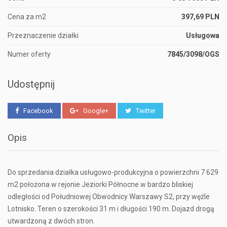
Cena za m2
397,69 PLN
Przeznaczenie działki
Usługowa
Numer oferty
7845/3098/OGS
Udostępnij
Facebook
Google+
Twitter
Opis
Do sprzedania działka usługowo-produkcyjna o powierzchni 7 629
m2 położona w rejonie Jeziorki Północne w bardzo bliskiej
odległości od Południowej Obwodnicy Warszawy S2, przy węźle
Lotnisko. Teren o szerokości 31 m i długości 190 m. Dojazd drogą
utwardzoną z dwóch stron.