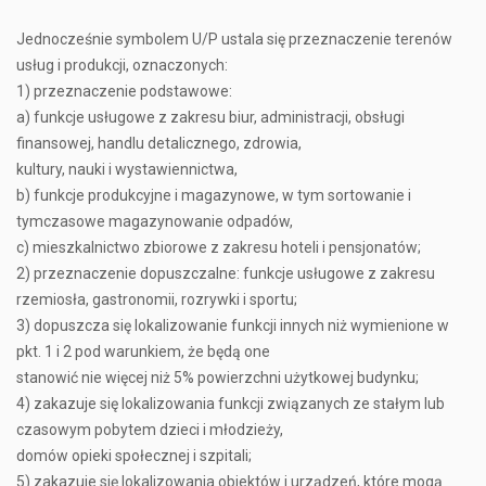
Jednocześnie symbolem U/P ustala się przeznaczenie terenów
usług i produkcji, oznaczonych:
1) przeznaczenie podstawowe:
a) funkcje usługowe z zakresu biur, administracji, obsługi
finansowej, handlu detalicznego, zdrowia,
kultury, nauki i wystawiennictwa,
b) funkcje produkcyjne i magazynowe, w tym sortowanie i
tymczasowe magazynowanie odpadów,
c) mieszkalnictwo zbiorowe z zakresu hoteli i pensjonatów;
2) przeznaczenie dopuszczalne: funkcje usługowe z zakresu
rzemiosła, gastronomii, rozrywki i sportu;
3) dopuszcza się lokalizowanie funkcji innych niż wymienione w
pkt. 1 i 2 pod warunkiem, że będą one
stanowić nie więcej niż 5% powierzchni użytkowej budynku;
4) zakazuje się lokalizowania funkcji związanych ze stałym lub
czasowym pobytem dzieci i młodzieży,
domów opieki społecznej i szpitali;
5) zakazuje się lokalizowania obiektów i urządzeń, które mogą