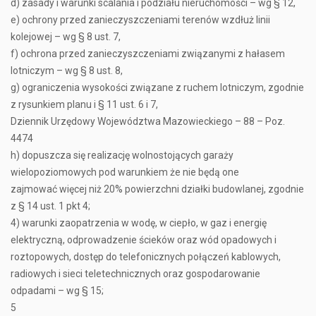
d) zasady i warunki scalania i podziału nieruchomości – wg § 12,
e) ochrony przed zanieczyszczeniami terenów wzdłuż linii
kolejowej – wg § 8 ust. 7,
f) ochrona przed zanieczyszczeniami związanymi z hałasem
lotniczym – wg § 8 ust. 8,
g) ograniczenia wysokości związane z ruchem lotniczym, zgodnie
z rysunkiem planu i § 11 ust. 6 i 7,
Dziennik Urzędowy Województwa Mazowieckiego – 88 – Poz.
4474
h) dopuszcza się realizację wolnostojących garaży
wielopoziomowych pod warunkiem że nie będą one
zajmować więcej niż 20% powierzchni działki budowlanej, zgodnie
z § 14 ust. 1 pkt 4;
4) warunki zaopatrzenia w wodę, w ciepło, w gaz i energię
elektryczną, odprowadzenie ścieków oraz wód opadowych i
roztopowych, dostęp do telefonicznych połączeń kablowych,
radiowych i sieci teletechnicznych oraz gospodarowanie
odpadami – wg § 15;
5