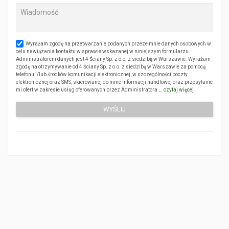
Wyrażam zgodę na przetwarzanie podanych przeze mnie danych osobowych w
celu nawiązania kontaktu w sprawie wskazanej w niniejszym formularzu.
Administratorem danych jest 4 Ściany Sp. z o.o. z siedzibą w Warszawie. Wyrażam
zgodę na otrzymywanie od 4 Ściany Sp. z o.o. z siedzibą w Warszawie za pomocą
telefonu i/lub środków komunikacji elektronicznej, w szczególności poczty
elektronicznej oraz SMS, skierowanej do mnie informacji handlowej oraz przesyłanie
mi ofert w zakresie usług oferowanych przez Administratora.…
czytaj więcej