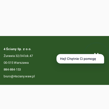
4 Ściany Sp. z o.o.
Żurawia 32/34 lok.47
Hej! Chętnie Ci pomogę
00-515 Warszawa
884-884-153
biuro@4sciany.waw.pl
LISTA OFERT