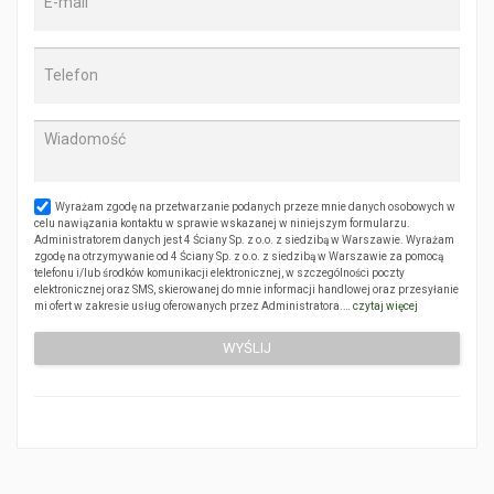
Wyrażam zgodę na przetwarzanie podanych przeze mnie danych osobowych w
celu nawiązania kontaktu w sprawie wskazanej w niniejszym formularzu.
Administratorem danych jest 4 Ściany Sp. z o.o. z siedzibą w Warszawie. Wyrażam
zgodę na otrzymywanie od 4 Ściany Sp. z o.o. z siedzibą w Warszawie za pomocą
telefonu i/lub środków komunikacji elektronicznej, w szczególności poczty
elektronicznej oraz SMS, skierowanej do mnie informacji handlowej oraz przesyłanie
mi ofert w zakresie usług oferowanych przez Administratora.…
czytaj więcej