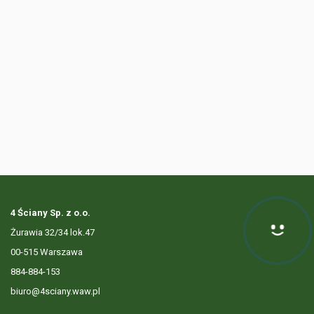
4 Ściany Sp. z o.o.
Żurawia 32/34 lok.47
00-515 Warszawa
884-884-153
biuro@4sciany.waw.pl