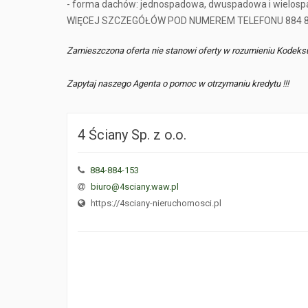
- forma dachów: jednospadowa, dwuspadowa i wielospad
WIĘCEJ SZCZEGÓŁÓW POD NUMEREM TELEFONU 884 8
Zamieszczona oferta nie stanowi oferty w rozumieniu Kodeks
Zapytaj naszego Agenta o pomoc w otrzymaniu kredytu !!!
4 Ściany Sp. z o.o.
884-884-153
biuro@4sciany.waw.pl
https://4sciany-nieruchomosci.pl