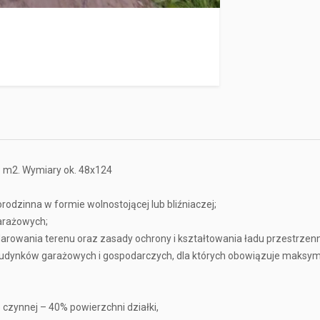
8 m2. Wymiary ok. 48x124
dzinna w formie wolnostojącej lub bliźniaczej;
garażowych;
arowania terenu oraz zasady ochrony i kształtowania ładu przestrzen
udynków garażowych i gospodarczych, dla których obowiązuje maksy
 czynnej – 40% powierzchni działki,