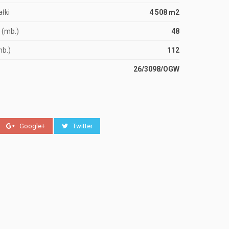
łki
4 508 m2
 (mb.)
48
mb.)
112
26/3098/OGW
Google+
Twitter