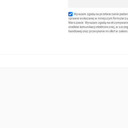
Wyrażam zgodę na przetwarzanie podany
sprawie wskazanej w niniejszym formularzu. 
Warszawie. Wyrażam zgodę na otrzymywanie od
środków komunikacji elektronicznej, w szczeg
handlowej oraz przesyłanie mi ofert w zakre