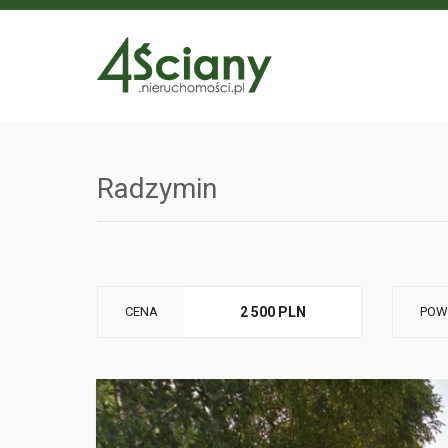
Radzymin
CENA
2 500 PLN
POW