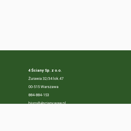
4 Ściany Sp. z o.o.
Żurawia 32/34 lok.47
00-515 Warszawa
884-884-153
biuro@4sciany.waw.pl
LISTA OFERT
USŁUGI DODATKOWE
O FIRMIE
KO