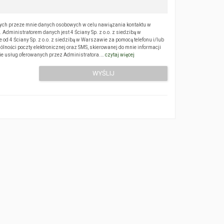
ch przeze mnie danych osobowych w celu nawiązania kontaktu w
Administratorem danych jest 4 Ściany Sp. z o.o. z siedzibą w
 4 Ściany Sp. z o.o. z siedzibą w Warszawie za pomocą telefonu i/lub
ólności poczty elektronicznej oraz SMS, skierowanej do mnie informacji
sie usług oferowanych przez Administratora.…
czytaj więcej