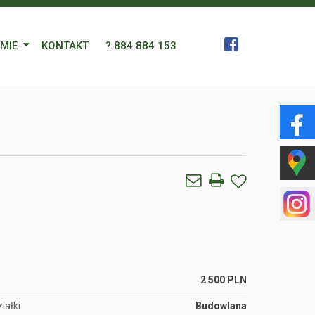
RMIE
KONTAKT
? 884 884 153
 Zespół
a
gn Languages
ularz
2 500 PLN
iałki
Budowlana