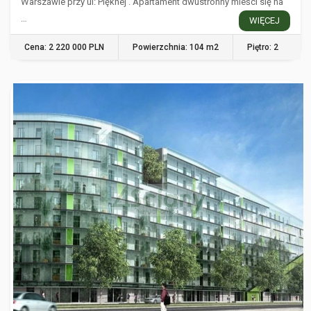
Warszawie przy ul: Pięknej . Apartament dwustronny mieści się na
…
WIĘCEJ
Cena: 2 220 000 PLN
Powierzchnia: 104 m2
Piętro: 2
WARSZAWA