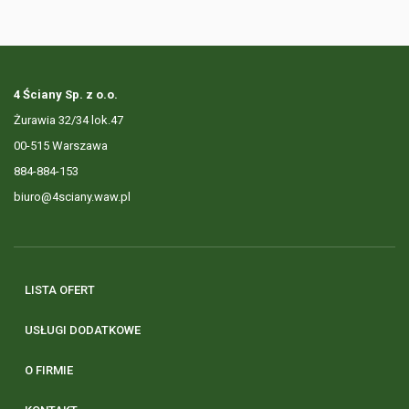
4 Ściany Sp. z o.o.
Żurawia 32/34 lok.47
00-515 Warszawa
884-884-153
biuro@4sciany.waw.pl
LISTA OFERT
USŁUGI DODATKOWE
O FIRMIE