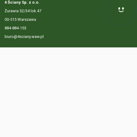
4 Ściany Sp. z o.o.
Żurawia 32/34 lok.47
Hej! Chętnie Ci pomogę
00-515 Warszawa
884-884-153
biuro@4sciany.waw.pl
LISTA OFERT
USŁUGI DODATKOWE
O FIRMIE
KONTAKT
? 884 884 153