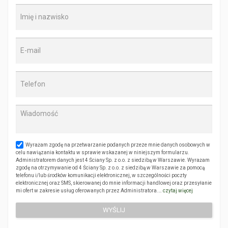
Wyrażam zgodę na przetwarzanie podanych przeze mnie danych osobowych w
celu nawiązania kontaktu w sprawie wskazanej w niniejszym formularzu.
Administratorem danych jest 4 Ściany Sp. z o.o. z siedzibą w Warszawie. Wyrażam
zgodę na otrzymywanie od 4 Ściany Sp. z o.o. z siedzibą w Warszawie za pomocą
telefonu i/lub środków komunikacji elektronicznej, w szczególności poczty
elektronicznej oraz SMS, skierowanej do mnie informacji handlowej oraz przesyłanie
mi ofert w zakresie usług oferowanych przez Administratora.…
czytaj więcej