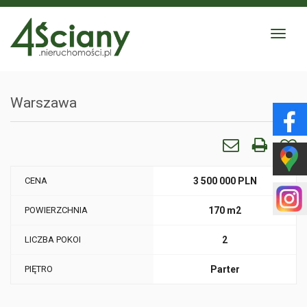
Toggle
navigat
Warszawa
CENA
3 500 000 PLN
POWIERZCHNIA
170 m2
LICZBA POKOI
2
PIĘTRO
Parter