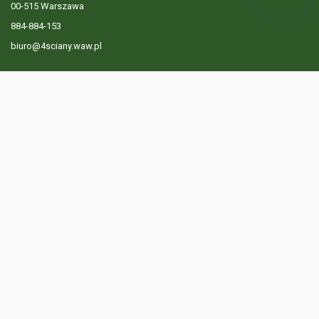
00-515 Warszawa
884-884-153
biuro@4sciany.waw.pl
LISTA OFERT
USŁUGI DODATKOWE
O FIRMIE
KONTAKT
? 884 884 153