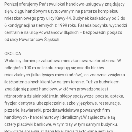
Poniżej oferujemy Państwu lokal handlowo-usługowy znajdujący
się w ciągu handlowym usytuowanym na parterze kompleksu
mieszkaniowego przy ulicy Kawy 44. Budynek kaskadowy od 3 do
6 kondygnacji naziemnych z 1999 roku. Fasada budynku wychodzi
centralnie na ulicę Powstańców Śląskich – bezpośredni podjazd
od ulicy Powstańców Śląskich.
OKOLICA
W okolicy dominuje zabudowa mieszkaniowa wielorodzinna. W
odległości 100 m od lokalu znajdują się osiedla bloków
mieszkalnych (kilka tysięcy mieszkańców), co znacznie zwiększa
ilość potencjalnych klientów na tym terenie. Tuż za budynkiem
znajduje się pasaż handlowy, w którym prowadzona jest
różnorodna działalność (m.in. sklepy spożywcze, poczta, apteka,
fryzjer, dentysta, ubezpieczalnie, szkoły językowe, restauracje,
pizzerie, kawiarenki, przedstawicielstwa poważnych firm
handlowych - handel hurtowy i detaliczny).W sąsiedztwie są
cztery placówki bankowe, w tym trzy w tym samym budynku.
Powyższe sprawia, iż dana lokalizacja traktowana jest jako