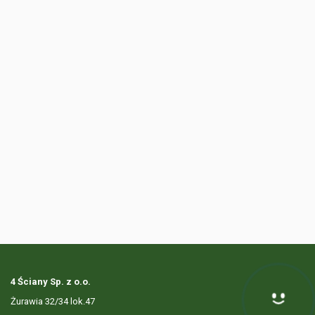
4 Ściany Sp. z o.o.
Żurawia 32/34 lok.47
Hej! Chętnie Ci pomogę