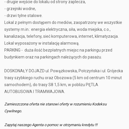
- drugie wejście do lokalu od strony zaplecza,
- grzejniki wodne,
- drzwi tylne stalowe.
Lokal z pełnym dostępem do mediów, zaopatrzony we wszystkie
systemy m.in.: energia elektryczna, siła, woda miejska, c.o.,
kanalizacja, telefony, sieć komputerowa, internet, klimatyzacja.
Lokal wyposażony w instalację alarmową.
PARKING - duża ilość bezpłatnych miejsc na parkingu przed
budynkiem oraz na parkingach należących do pasażu.
DOSKONAŁY DOJAZD ul. Powązkowska, Połczyńska i ul. Grójecka
trasy szybkiego ruchu oraz Obozowa (5 km od centrum 10 minut
samochodem), do trasy S8 1,5 km, w pobliżu PĘTLA
AUTOBUSOWA I TRAMWAJOWA.
Zamieszczona oferta nie stanowi oferty w rozumieniu Kodeksu
Cywilnego.
Zapytaj naszego Agenta o pomoc w otrzymaniu kredytu !!!