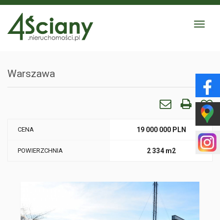
Toggle
navigat
Warszawa
CENA
19 000 000 PLN
POWIERZCHNIA
2 334 m2