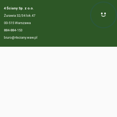
4 Ściany Sp. z o.o.
Żurawia 32/34 lok.47
Hej! Chętnie Ci pomogę
00-515 Warszawa
884-884-153
biuro@4sciany.waw.pl
LISTA OFERT
USŁUGI DODATKOWE
O FIRMIE
KONTAKT
? 884 884 153