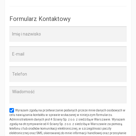
Formularz Kontaktowy
Wyrażam zgodę na przetwarzanie podanych przeze mnie danych osobowych w
celu nawiązania kontaktu w sprawie wskazanej w niniejszym formularzu.
Administratorem danych jest 4 Ściany Sp. z o.o. z siedzibą w Warszawie. Wyrażam
zgodę na otrzymywanie od 4 Ściany Sp. z o.o. z siedzibą w Warszawie za pomocą
telefonu i/lub środków komunikacji elektronicznej, w szczególności poczty
elektronicznej oraz SMS, skierowanej do mnie informacji handlowej oraz przesyłanie