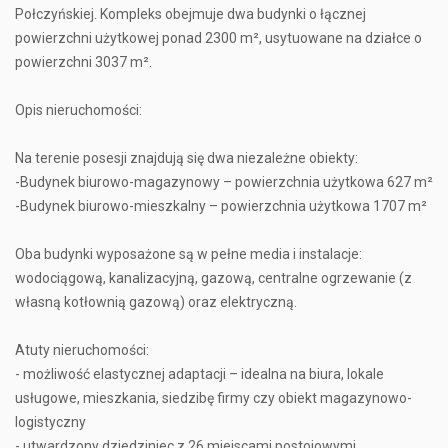
Połczyńskiej. Kompleks obejmuje dwa budynki o łącznej
powierzchni użytkowej ponad 2300 m², usytuowane na działce o
powierzchni 3037 m².
Opis nieruchomości:
Na terenie posesji znajdują się dwa niezależne obiekty:
-Budynek biurowo-magazynowy – powierzchnia użytkowa 627 m²
-Budynek biurowo-mieszkalny – powierzchnia użytkowa 1707 m²
Oba budynki wyposażone są w pełne media i instalacje:
wodociągową, kanalizacyjną, gazową, centralne ogrzewanie (z
własną kotłownią gazową) oraz elektryczną.
Atuty nieruchomości:
- możliwość elastycznej adaptacji – idealna na biura, lokale
usługowe, mieszkania, siedzibę firmy czy obiekt magazynowo-
logistyczny
- utwardzony dziedziniec z 26 miejscami postojowymi