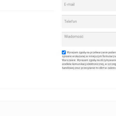
Wyrażam zgodę na przetwarzanie podany
sprawie wskazanej w niniejszym formularzu. 
Warszawie. Wyrażam zgodę na otrzymywanie od
środków komunikacji elektronicznej, w szczeg
handlowej oraz przesyłanie mi ofert w zakre