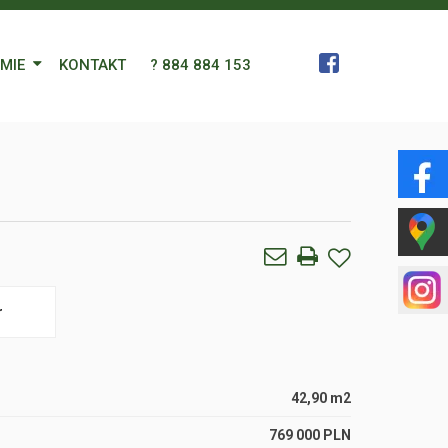
RMIE
KONTAKT
? 884 884 153
 Zespół
a
gn Languages
ularz
r
42,90 m2
769 000 PLN