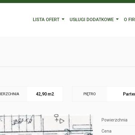
LISTA OFERT
USŁUGI DODATKOWE
O FI
Wynajem
Kredyty
Nasz
Sprzedaż
Wycena nieruchomości
Blog
Oferty specjalne
Ubezpieczenia
Prac
Remonty
Forei
Form
IERZCHNIA
42,90 m2
PIĘTRO
Parte
Powierzchnia
Cena