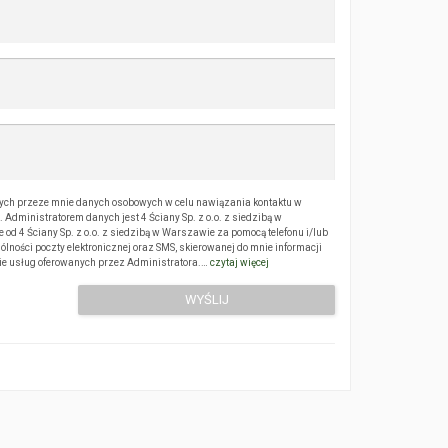
ch przeze mnie danych osobowych w celu nawiązania kontaktu w
Administratorem danych jest 4 Ściany Sp. z o.o. z siedzibą w
 4 Ściany Sp. z o.o. z siedzibą w Warszawie za pomocą telefonu i/lub
ólności poczty elektronicznej oraz SMS, skierowanej do mnie informacji
sie usług oferowanych przez Administratora.…
czytaj więcej