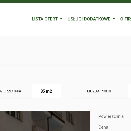
LISTA OFERT
USŁUGI DODATKOWE
O FI
Wynajem
Kredyty
Nasz
Sprzedaż
Wycena nieruchomości
Blog
Oferty specjalne
Ubezpieczenia
Prac
Remonty
Forei
Form
WIERZCHNIA
85 m2
LICZBA POKOI
Powierzchnia
Cena