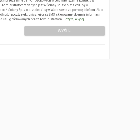
ch przeze mnie danych osobowych w celu nawiązania kontaktu w
Administratorem danych jest 4 Ściany Sp. z o.o. z siedzibą w
 4 Ściany Sp. z o.o. z siedzibą w Warszawie za pomocą telefonu i/lub
ólności poczty elektronicznej oraz SMS, skierowanej do mnie informacji
sie usług oferowanych przez Administratora.…
czytaj więcej