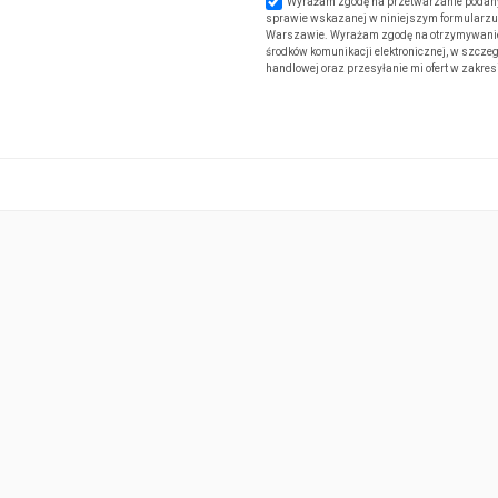
Wyrażam zgodę na przetwarzanie podany
sprawie wskazanej w niniejszym formularzu. 
Warszawie. Wyrażam zgodę na otrzymywanie od
środków komunikacji elektronicznej, w szczeg
handlowej oraz przesyłanie mi ofert w zakre