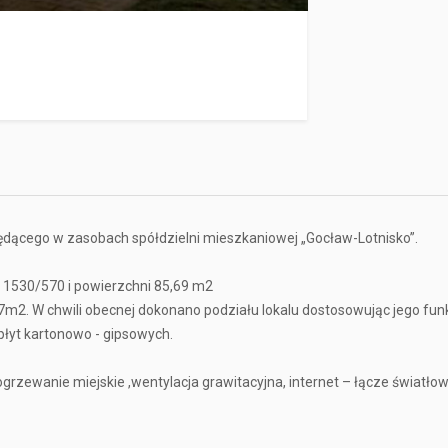
będącego w zasobach spółdzielni mieszkaniowej „Gocław-Lotnisko”.
h 1530/570 i powierzchni 85,69 m2
m2. W chwili obecnej dokonano podziału lokalu dostosowując jego fun
płyt kartonowo - gipsowych.
 ogrzewanie miejskie ,wentylacja grawitacyjna, internet – łącze światł