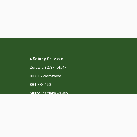
4 Ściany Sp. z o.o.
Żurawia 32/34 lok.47
00-515 Warszawa
884-884-153
biuro@4sciany.waw.pl
LISTA OFERT
USŁUGI DODATKOWE
O FIRMIE
KO