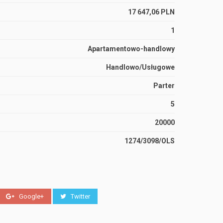
17 647,06 PLN
1
Apartamentowo-handlowy
Handlowo/Usługowe
Parter
5
20000
1274/3098/OLS
Google+
Twitter