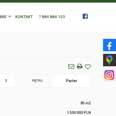
RMIE
KONTAKT
? 884 884 153
 Zespół
a
gn Languages
ularz
1
PIĘTRO
Parter
85 m2
1 500 000 PLN