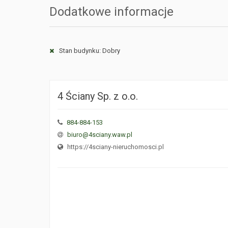
Dodatkowe informacje
Stan budynku: Dobry
4 Ściany Sp. z o.o.
884-884-153
biuro@4sciany.waw.pl
https://4sciany-nieruchomosci.pl