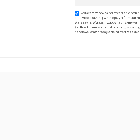
Wyrażam zgodę na przetwarzanie podany
sprawie wskazanej w niniejszym formularzu. 
Warszawie. Wyrażam zgodę na otrzymywanie od
środków komunikacji elektronicznej, w szczeg
handlowej oraz przesyłanie mi ofert w zakre