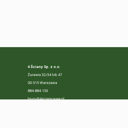
4 Ściany Sp. z o.o.
Żurawia 32/34 lok.47
00-515 Warszawa
884-884-153
biuro@4sciany.waw.pl
LISTA OFERT
USŁUGI DODATKOWE
O FIRMIE
KO