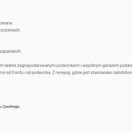
jowana.
szczeniach.
iszpańskich.
nym ładnie zagospodarowanym podwórkiem i wspólnym garażem podziem
od frontu i od podwórka. Z recepcji, gdzie jest stanowisko całodobowe
u Cywilnego.