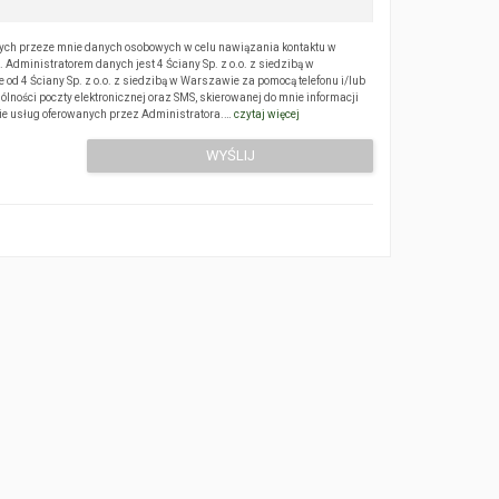
ch przeze mnie danych osobowych w celu nawiązania kontaktu w
Administratorem danych jest 4 Ściany Sp. z o.o. z siedzibą w
 4 Ściany Sp. z o.o. z siedzibą w Warszawie za pomocą telefonu i/lub
ólności poczty elektronicznej oraz SMS, skierowanej do mnie informacji
sie usług oferowanych przez Administratora.…
czytaj więcej