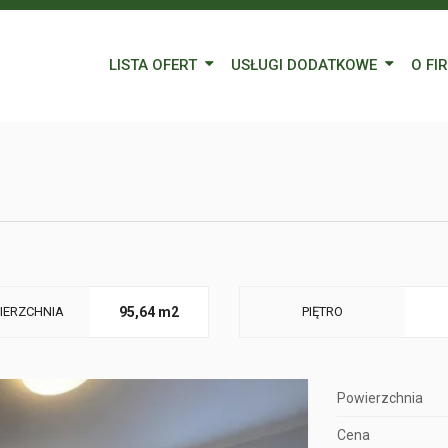
LISTA OFERT
USŁUGI DODATKOWE
O FI
Wynajem
Kredyty
Nasz
Sprzedaż
Wycena nieruchomości
Blog
Oferty specjalne
Ubezpieczenia
Prac
Remonty
Forei
Form
IERZCHNIA
95,64 m2
PIĘTRO
Powierzchnia
Cena