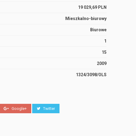
19 029,69 PLN
Mieszkalno-biurowy
Biurowe
1
15
2009
1324/3098/OLS
Google+
Twitter