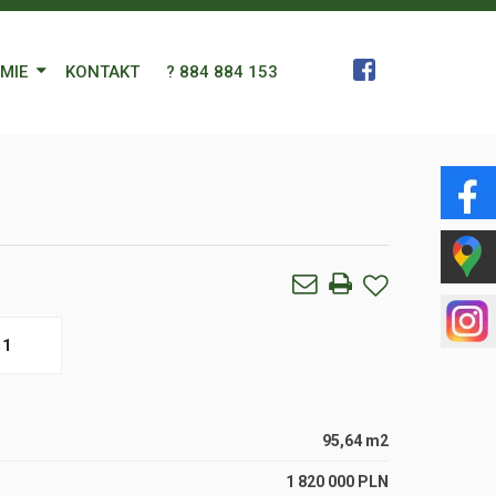
RMIE
KONTAKT
? 884 884 153
 Zespół
a
gn Languages
ularz
1
95,64 m2
1 820 000 PLN