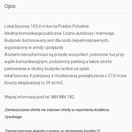
Opis
Lokal biurowy 103,4 m.kw.na Pradze Południe .
Idealna komunikacja publiczna. Liczne autobusy i tramwaje.
Budynek dostosowany jest dla osób niepełnosprawnych,
wyposażony w windy i podjazdy.
Atutami nieruchomości są przede wszystkim: położenie tuż przy
węźle komunikacyjnym, podziemny parking a także strefa
parkowania w okolicy budynku wolna od opłat.
lokal biurowy 4 pokojowy z możliwością powiększenia o 27,5 m.kw.
Koszty eksploatacji to 29 zł/m2.
Więcej informacji pod tel. 884 884 182
Zamieszczona oferta nie stanowi oferty w rozumieniu Kodeksu
Cywilnego.
Zapytaj naszego Agenta o pomoc w otrzymaniu kredytu !!!