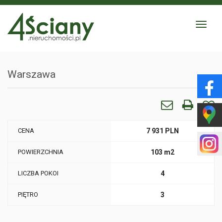
Toggle
navigat
Warszawa
CENA
7 931 PLN
POWIERZCHNIA
103 m2
LICZBA POKOI
4
PIĘTRO
3