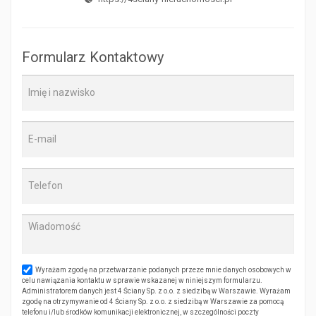
Formularz Kontaktowy
Wyrażam zgodę na przetwarzanie podanych przeze mnie danych osobowych w
celu nawiązania kontaktu w sprawie wskazanej w niniejszym formularzu.
Administratorem danych jest 4 Ściany Sp. z o.o. z siedzibą w Warszawie. Wyrażam
zgodę na otrzymywanie od 4 Ściany Sp. z o.o. z siedzibą w Warszawie za pomocą
telefonu i/lub środków komunikacji elektronicznej, w szczególności poczty