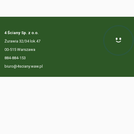
4 Ściany Sp. z o.o.
Żurawia 32/34 lok.47
Hej! Chętnie Ci pomogę
00-515 Warszawa
884-884-153
biuro@4sciany.waw.pl
LISTA OFERT
USŁUGI DODATKOWE
O FIRMIE