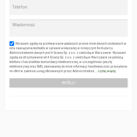
Wyrażam zgodę na przetwarzanie podanych przeze mnie danych osobowych w
celu nawiązania kontaktu w sprawie wskazanej w niniejszym formularzu.
Administratorem danych jest 4 Ściany Sp. z o.o. z siedzibą w Warszawie. Wyrażam
zgodę na otrzymywanie od 4 Ściany Sp. z o.o. z siedzibą w Warszawie za pomocą
telefonu i/lub środków komunikacji elektronicznej, w szczególności poczty
elektronicznej oraz SMS, skierowanej do mnie informacji handlowej oraz przesyłanie
mi ofert w zakresie usług oferowanych przez Administratora.…
czytaj więcej