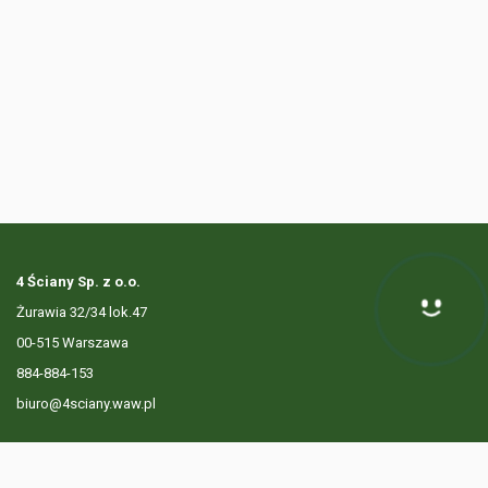
4 Ściany Sp. z o.o.
Żurawia 32/34 lok.47
Hej! Chętnie Ci pomogę
00-515 Warszawa
884-884-153
biuro@4sciany.waw.pl