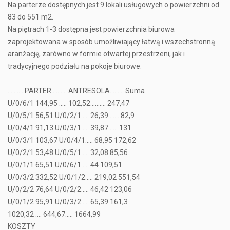
Na parterze dostępnych jest 9 lokali usługowych o powierzchni od
83 do 551 m2.
Na piętrach 1-3 dostępna jest powierzchnia biurowa
zaprojektowana w sposób umożliwiający łatwą i wszechstronną
aranżację, zarówno w formie otwartej przestrzeni, jak i
tradycyjnego podziału na pokoje biurowe.
………. PARTER...……. ANTRESOLA...…... Suma
U/0/6/1 144,95 ….. 102,52...……. 247,47
U/0/5/1 56,51 U/0/2/1..... 26,39 …... 82,9
U/0/4/1 91,13 U/0/3/1..... 39,87 ….. 131
U/0/3/1 103,67 U/0/4/1..... 68,95 172,62
U/0/2/1 53,48 U/0/5/1..... 32,08 85,56
U/0/1/1 65,51 U/0/6/1..... 44 109,51
U/0/3/2 332,52 U/0/1/2..... 219,02 551,54
U/0/2/2 76,64 U/0/2/2..... 46,42 123,06
U/0/1/2 95,91 U/0/3/2..... 65,39 161,3
1020,32 …. 644,67..... 1664,99
KOSZTY