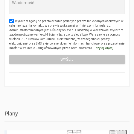
Wyrażam zgodę na przetwarzanie podanych przeze mnie danych osobowych w
celu nawiązania kontaktu w sprawie wskazanej w niniejszym formularzu.
Administratorem danych jest 4 Ściany Sp. z o.o. z siedzibą w Warszawie. Wyrażam
zgodę na otrzymywanie od 4 Ściany Sp. z o.o. z siedzibą w Warszawie za pomocą
telefonu i/lub środków komunikacji elektronicznej, w szczególności poczty
elektronicznej oraz SMS, skierowanej do mnie informacji handlowej oraz przesyłanie
mi ofert w zakresie usług oferowanych przez Administratora.…
czytaj więcej
Plany