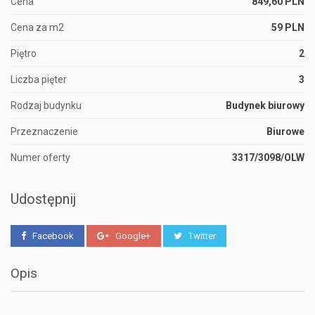
Cena
849,60 PLN
Cena za m2
59 PLN
Piętro
2
Liczba pięter
3
Rodzaj budynku
Budynek biurowy
Przeznaczenie
Biurowe
Numer oferty
3317/3098/OLW
Udostępnij
Facebook
Google+
Twitter
Opis