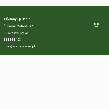
4 Ściany Sp. z o.o.
Żurawia 32/34 lok.47
00-515 Warszawa
884-884-153
biuro@4sciany.waw.pl
LISTA OFERT
USŁUGI DODATKOWE
O FIRMIE
KONTAKT