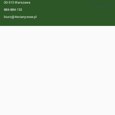
00-515 Warszawa
884-884-153
biuro@4sciany.waw.pl
LISTA OFERT
USŁUGI DODATKOWE
O FIRMIE
KONTAKT
? 884 884 153