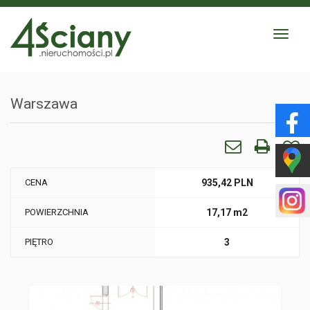
Toggle
navigat
Warszawa
CENA
935,42 PLN
POWIERZCHNIA
17,17 m2
PIĘTRO
3