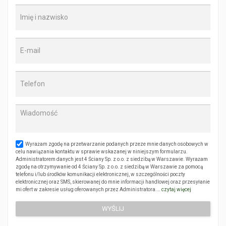
Wyrażam zgodę na przetwarzanie podanych przeze mnie danych osobowych w
celu nawiązania kontaktu w sprawie wskazanej w niniejszym formularzu.
Administratorem danych jest 4 Ściany Sp. z o.o. z siedzibą w Warszawie. Wyrażam
zgodę na otrzymywanie od 4 Ściany Sp. z o.o. z siedzibą w Warszawie za pomocą
telefonu i/lub środków komunikacji elektronicznej, w szczególności poczty
elektronicznej oraz SMS, skierowanej do mnie informacji handlowej oraz przesyłanie
mi ofert w zakresie usług oferowanych przez Administratora.…
czytaj więcej