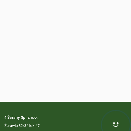
4 Ściany Sp. z o.o.
Żurawia 32/34 lok.47
Hej! Chętnie Ci pomogę