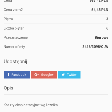
Cena
935,42 PLN
Cena za m2
54,48 PLN
Piętro
3
Liczba pięter
6
Przeznaczenie
Biurowe
Numer oferty
3416/3098/OLW
Udostępnij
Facebook
Google+
Twitter
Opis
Koszty eksploatacyjne: wg licznika.