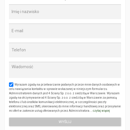
Wyrażam zgodę na przetwarzanie podanych przeze mnie danych osobowych w
celu nawiązania kontaktu w sprawie wskazanej w niniejszym formularzu.
Administratorem danych jest 4 Ściany Sp. z o.o. z siedzibą w Warszawie. Wyrażam
zgodę na otrzymywanie od 4 Ściany Sp. z o.o. z siedzibą w Warszawie za pomocą
telefonu i/lub środków komunikacji elektronicznej, w szczególności poczty
elektronicznej oraz SMS, skierowanej do mnie informacji handlowej oraz przesyłanie
mi ofert w zakresie usług oferowanych przez Administratora.…
czytaj więcej