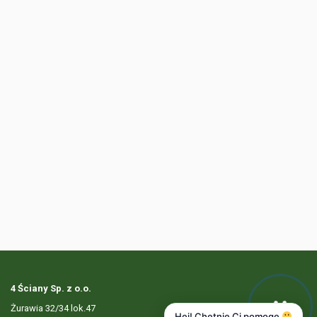
4 Ściany Sp. z o.o.
Żurawia 32/34 lok.47
Hej! Chętnie Ci pomogę