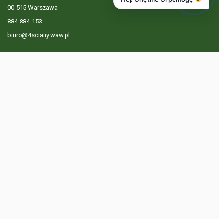
00-515 Warszawa
884-884-153
biuro@4sciany.waw.pl
LISTA OFERT
USŁUGI DODATKOWE
O FIRMIE
KONTAKT
? 884 884 153