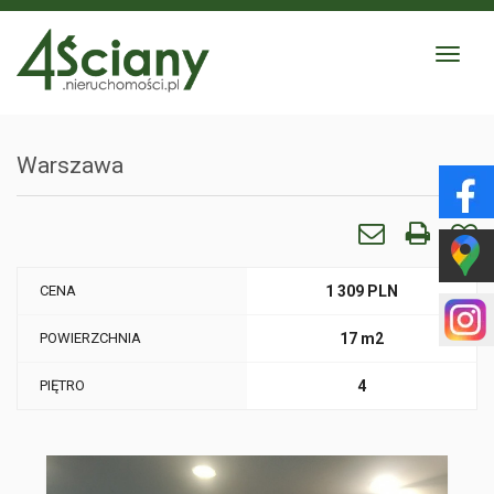
Toggle
navigat
Warszawa
CENA
1 309 PLN
POWIERZCHNIA
17 m2
PIĘTRO
4