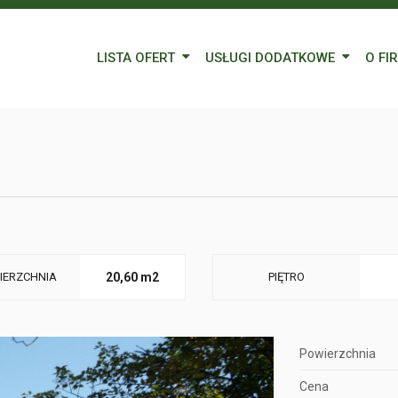
LISTA OFERT
USŁUGI DODATKOWE
O FI
Wynajem
Kredyty
Nasz
Sprzedaż
Wycena nieruchomości
Blog
Oferty specjalne
Ubezpieczenia
Prac
Remonty
Forei
Form
IERZCHNIA
20,60 m2
PIĘTRO
Powierzchnia
Cena