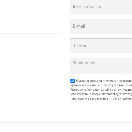
Wyrażam zgodę na przetwarzanie podany
sprawie wskazanej w niniejszym formularzu. 
Warszawie. Wyrażam zgodę na otrzymywanie od
środków komunikacji elektronicznej, w szczeg
handlowej oraz przesyłanie mi ofert w zakre