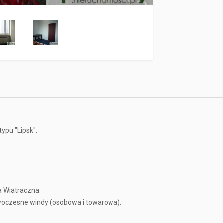
ypu "Lipsk".
a Wiatraczna.
woczesne windy (osobowa i towarowa).