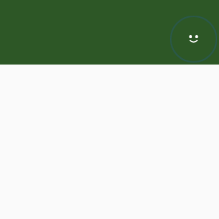
Hej! Chętnie Ci pomogę
awa zastrzeżone | Program dla biur nieruchomości -
ASARI CRM
odnie z aktualnymi ustawieniami przeglądarki i Polityką