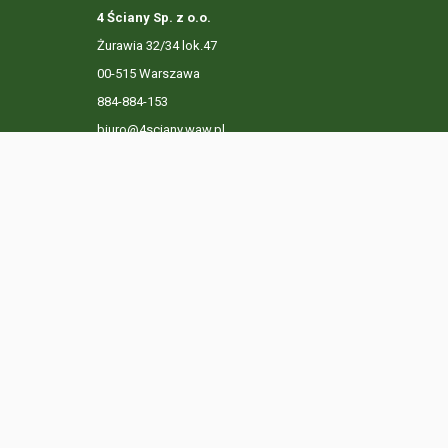
4 Ściany Sp. z o.o.
Żurawia 32/34 lok.47
00-515 Warszawa
884-884-153
biuro@4sciany.waw.pl
LISTA OFERT
USŁUGI DODATKOWE
O FIRMIE
KO
Ta strona używa plików cookies. Kontynuując przeglądanie n
Prywatności.
Dowiedz się więcej
Klikając "Akceptuję" zgadasz się na wykorzystywanie przez 
Akceptuję