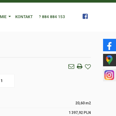
RMIE
KONTAKT
? 884 884 153
 Zespół
a
gn Languages
ularz
1
20,60 m2
1 397,92 PLN