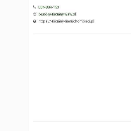
884-884-153
biuro@4sciany.waw.pl
https://4sciany-nieruchomosci.pl