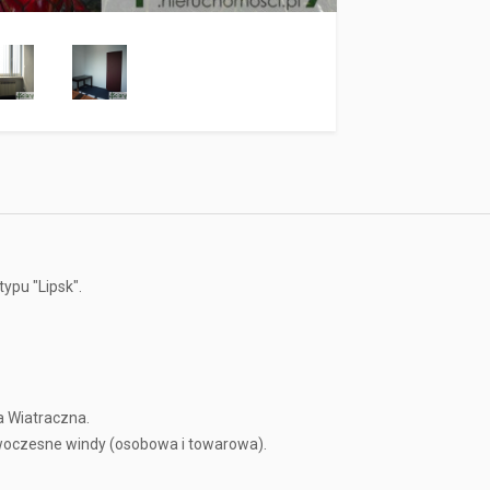
ypu "Lipsk".
a Wiatraczna.
woczesne windy (osobowa i towarowa).