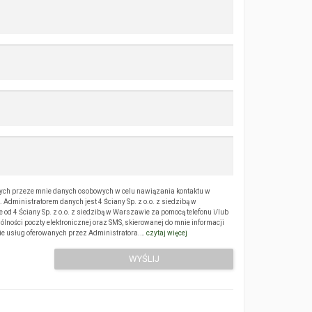
ch przeze mnie danych osobowych w celu nawiązania kontaktu w
Administratorem danych jest 4 Ściany Sp. z o.o. z siedzibą w
 4 Ściany Sp. z o.o. z siedzibą w Warszawie za pomocą telefonu i/lub
ólności poczty elektronicznej oraz SMS, skierowanej do mnie informacji
sie usług oferowanych przez Administratora.…
czytaj więcej