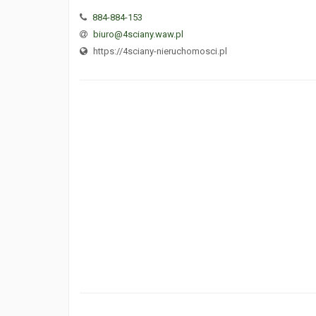
884-884-153
biuro@4sciany.waw.pl
https://4sciany-nieruchomosci.pl