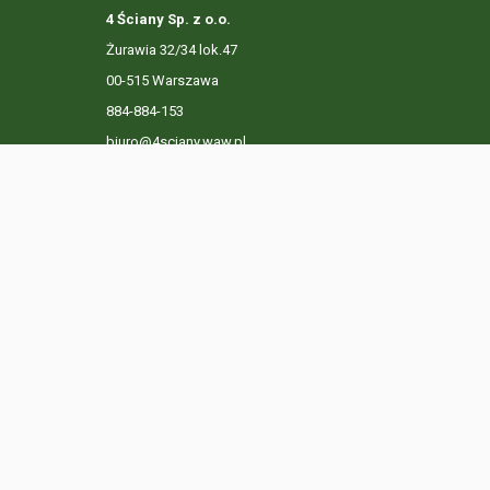
4 Ściany Sp. z o.o.
Żurawia 32/34 lok.47
00-515 Warszawa
884-884-153
biuro@4sciany.waw.pl
LISTA OFERT
USŁUGI DODATKOWE
O FIRMIE
KO
Ta strona używa plików cookies. Kontynuując przeglądanie n
Prywatności.
Dowiedz się więcej
Klikając "Akceptuję" zgadasz się na wykorzystywanie przez 
Akceptuję