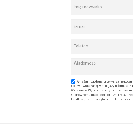
Wyrażam zgodę na przetwarzanie podany
sprawie wskazanej w niniejszym formularzu. 
Warszawie. Wyrażam zgodę na otrzymywanie od
środków komunikacji elektronicznej, w szczeg
handlowej oraz przesyłanie mi ofert w zakre