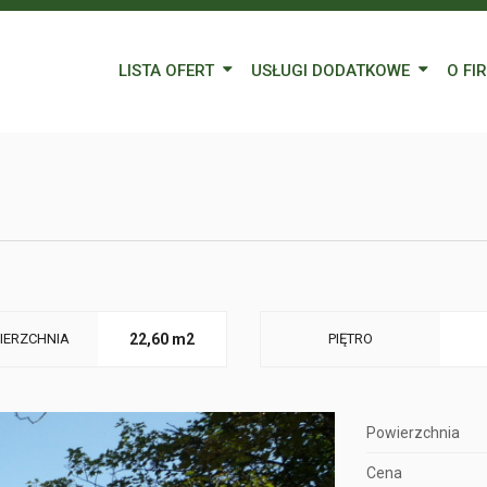
LISTA OFERT
USŁUGI DODATKOWE
O FI
Wynajem
Kredyty
Nasz
Sprzedaż
Wycena nieruchomości
Blog
Oferty specjalne
Ubezpieczenia
Prac
Remonty
Forei
Form
IERZCHNIA
22,60 m2
PIĘTRO
Powierzchnia
Cena