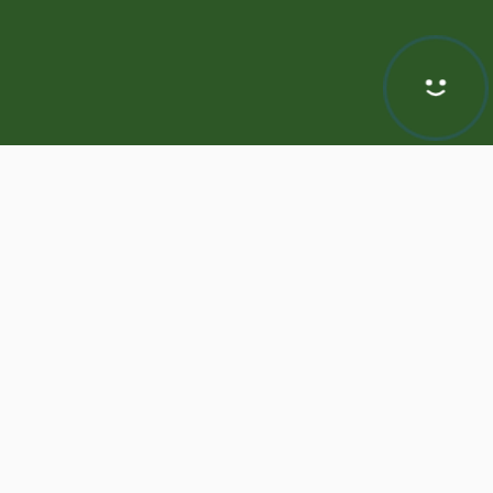
Hej! Chętnie Ci pomogę
awa zastrzeżone | Program dla biur nieruchomości -
ASARI CRM
odnie z aktualnymi ustawieniami przeglądarki i Polityką