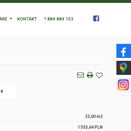
RMIE
KONTAKT
? 884 884 153
 Zespół
a
gn Languages
ularz
6
22,60 m2
1 533,64 PLN