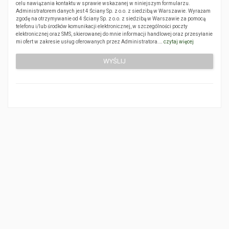
celu nawiązania kontaktu w sprawie wskazanej w niniejszym formularzu.
Administratorem danych jest 4 Ściany Sp. z o.o. z siedzibą w Warszawie. Wyrażam
zgodę na otrzymywanie od 4 Ściany Sp. z o.o. z siedzibą w Warszawie za pomocą
telefonu i/lub środków komunikacji elektronicznej, w szczególności poczty
elektronicznej oraz SMS, skierowanej do mnie informacji handlowej oraz przesyłanie
mi ofert w zakresie usług oferowanych przez Administratora.…
czytaj więcej