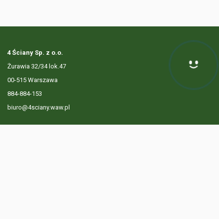
4 Ściany Sp. z o.o.
Żurawia 32/34 lok.47
00-515 Warszawa
884-884-153
biuro@4sciany.waw.pl
LISTA OFERT
USŁUGI DODATKOWE
O FIRMIE