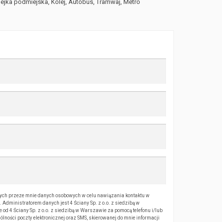
ejka podmiejska, Kolej, Autobus, Tramwaj, Metro
ch przeze mnie danych osobowych w celu nawiązania kontaktu w
Administratorem danych jest 4 Ściany Sp. z o.o. z siedzibą w
 4 Ściany Sp. z o.o. z siedzibą w Warszawie za pomocą telefonu i/lub
ólności poczty elektronicznej oraz SMS, skierowanej do mnie informacji