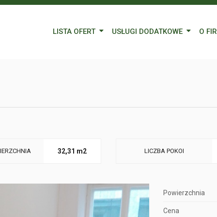
LISTA OFERT
USŁUGI DODATKOWE
O FI
Wynajem
Kredyty
Nasz
Sprzedaż
Wycena nieruchomości
Blog
Oferty specjalne
Ubezpieczenia
Prac
Remonty
Forei
Form
IERZCHNIA
32,31 m2
LICZBA POKOI
Powierzchnia
Cena