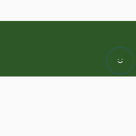
Hej! Chętnie Ci pomogę
awa zastrzeżone | Program dla biur nieruchomości -
ASARI CRM