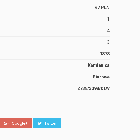
67 PLN
1
4
3
1878
Kamienica
Biurowe
2738/3098/OLW
Google+
Twitter