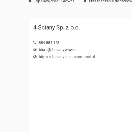
Typ ulicy/drogi: Główna
Przeznaczenie dodatkowe 
4 Ściany Sp. z o.o.
884-884-153
biuro@4sciany.waw.pl
https://4sciany-nieruchomosci.pl