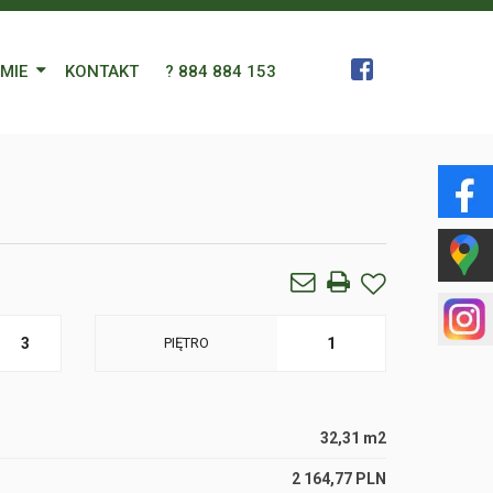
RMIE
KONTAKT
? 884 884 153
 Zespół
a
gn Languages
ularz
3
PIĘTRO
1
32,31 m2
2 164,77 PLN