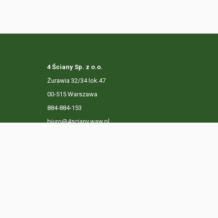
4 Ściany Sp. z o.o.
Żurawia 32/34 lok.47
00-515 Warszawa
884-884-153
biuro@4sciany.waw.pl
LISTA OFERT
USŁUGI DODATKOWE
O FIRMIE
KO